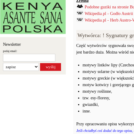
Źródła
Podobne guziki na stronie B
Wikipedia.pl - Godło Austrii
Wikipedia.pl - Herb Austro-
Wytwórca: ! Sygnatury gr
Newsletter
Część wytwórców sygnowała swoj
podaj email:
jest bardzo duża. Można wśród ni
motywy listków lipy (Czechos
motywy solarne (w większośc
motywy greckie (w większośc
motyw kotwicy i gorejącego g
motywy roślinne,
tzw. esy-floresy,
gwiazdki,
inne.
Przy opracowaniu opisu wykorzys
Jeśli chciałbyś coś dodać do tego opisu,