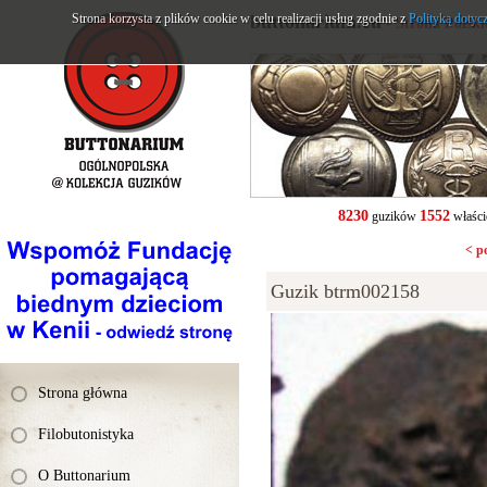
Strona korzysta z plików cookie w celu realizacji usług zgodnie z
buttonarium.eu
Polityką dotyc
- Strona Polsk
8230
1552
guzików
właści
< p
Guzik btrm002158
Strona główna
Filobutonistyka
O Buttonarium