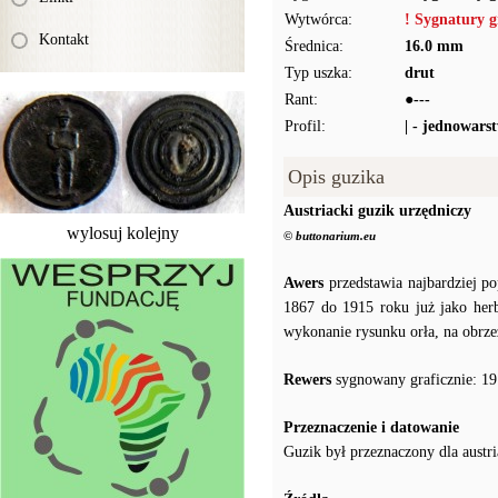
Wytwórca:
! Sygnatury g
Kontakt
Średnica:
16.0 mm
Typ uszka:
drut
Rant:
●---
Profil:
| - jednowars
Opis guzika
Austriacki guzik urzędniczy
wylosuj kolejny
© buttonarium.eu
Awers
przedstawia najbardziej po
1867 do 1915 roku już jako her
wykonanie rysunku orła, na obrze
Rewers
sygnowany graficznie: 19
Przeznaczenie i datowanie
Guzik był przeznaczony dla aust