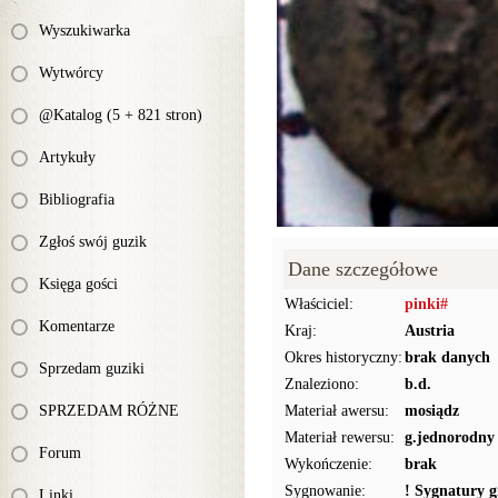
Wyszukiwarka
Wytwórcy
@Katalog (5 + 821 stron)
Artykuły
Bibliografia
Zgłoś swój guzik
Dane szczegółowe
Księga gości
Właściciel:
pinki#
Komentarze
Kraj:
Austria
Okres historyczny:
brak danych
Sprzedam guziki
Znaleziono:
b.d.
SPRZEDAM RÓŻNE
Materiał awersu:
mosiądz
Materiał rewersu:
g.jednorodny
Forum
Wykończenie:
brak
Sygnowanie:
! Sygnatury g
Linki