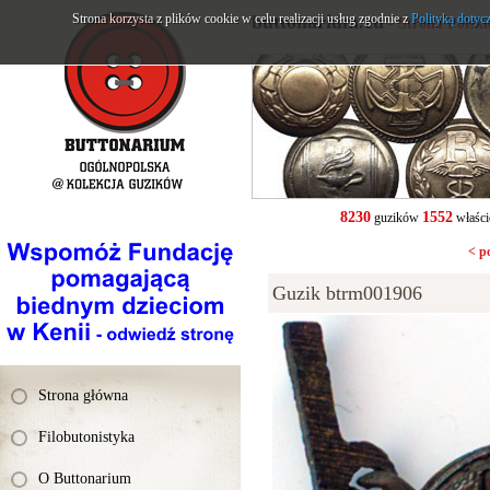
Strona korzysta z plików cookie w celu realizacji usług zgodnie z
buttonarium.eu
Polityką dotyc
- Strona Polsk
8230
1552
guzików
właści
< p
Guzik btrm001906
Strona główna
Filobutonistyka
O Buttonarium