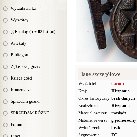
Wyszukiwarka
Wytwórcy
@Katalog (5 + 821 stron)
Artykuły
Bibliografia
Zgłoś swój guzik
Dane szczegółowe
Księga gości
Właściciel:
darmir
Komentarze
Kraj:
Hiszpania
Okres historyczny:
brak danych
Sprzedam guziki
Znaleziono:
Hiszpania
SPRZEDAM RÓŻNE
Materiał awersu:
mosiądz
Materiał rewersu:
g.jednorodny
Forum
Wykończenie:
brak
Sygnowanie:
EC
Linki