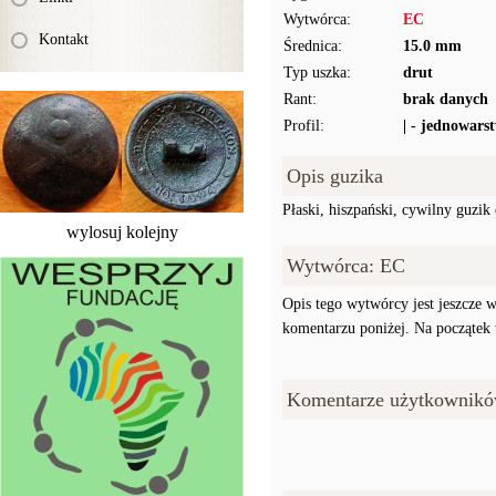
Wytwórca:
EC
Kontakt
Średnica:
15.0 mm
Typ uszka:
drut
Rant:
brak danych
Profil:
| - jednowars
Opis guzika
Płaski, hiszpański, cywilny guzi
wylosuj kolejny
Wytwórca: EC
Opis tego wytwórcy jest jeszcze w
komentarzu poniżej. Na początek w
Komentarze użytkownikó