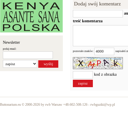
Dodaj swój komentarz
au
treść komentarza
Newsletter
podaj email:
pozostało znaków:
napisałeś 
kod z obrazka
Buttonarium.eu © 2000-2026 by rwb Warsaw +48-602-508-126 -
rwbguziki@wp.pl