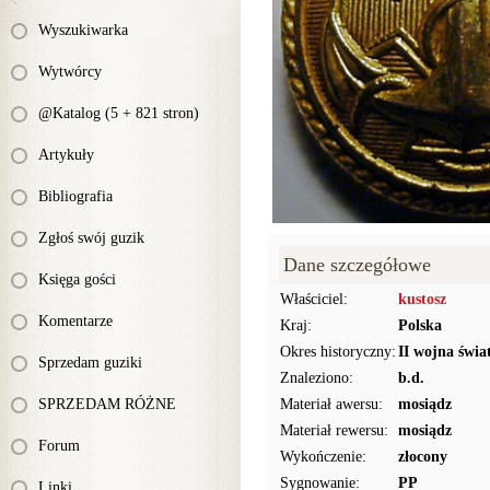
Wyszukiwarka
Wytwórcy
@Katalog (5 + 821 stron)
Artykuły
Bibliografia
Zgłoś swój guzik
Dane szczegółowe
Księga gości
Właściciel:
kustosz
Komentarze
Kraj:
Polska
Okres historyczny:
II wojna świa
Sprzedam guziki
Znaleziono:
b.d.
SPRZEDAM RÓŻNE
Materiał awersu:
mosiądz
Materiał rewersu:
mosiądz
Forum
Wykończenie:
złocony
Sygnowanie:
PP
Linki