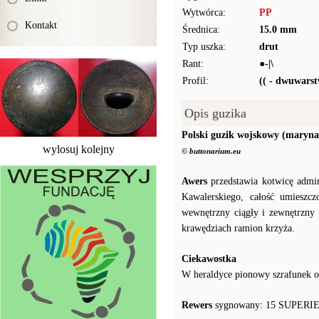
Wytwórca:
PP
Kontakt
Średnica:
15.0 mm
Typ uszka:
drut
Rant:
●-|\
Profil:
(( - dwuwars
Opis guzika
Polski guzik wojskowy (maryna
wylosuj kolejny
© buttonarium.eu
Awers
przedstawia kotwicę admir
Kawalerskiego, całość umiesz
wewnętrzny ciągły i zewnętrzny 
krawędziach ramion krzyża.
Ciekawostka
W heraldyce pionowy szrafunek o
Rewers
sygnowany: 15 SUPERIEUR