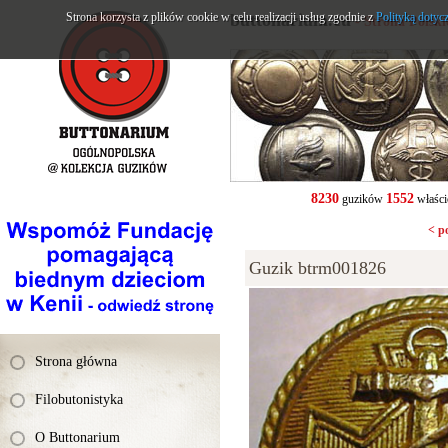
Strona korzysta z plików cookie w celu realizacji usług zgodnie z
buttonarium.eu
Polityką dotyc
- Strona Polsk
8230
1552
guzików
właści
< p
Guzik btrm001826
Strona główna
Filobutonistyka
O Buttonarium