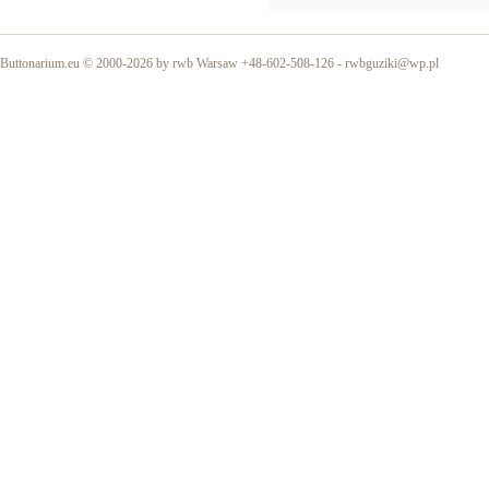
Buttonarium.eu © 2000-2026 by rwb Warsaw +48-602-508-126 -
rwbguziki@wp.pl