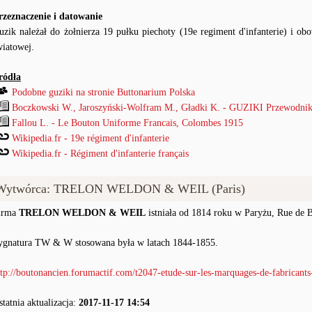
rzeznaczenie i datowanie
uzik należał do żołnierza 19 pułku piechoty (19e regiment d'infanterie) i 
wiatowej.
ródła
Podobne guziki na stronie Buttonarium Polska
Boczkowski W., Jaroszyński-Wolfram M., Gładki K. - GUZIKI Przewodnik
Fallou L. - Le Bouton Uniforme Francais, Colombes 1915
Wikipedia.fr - 19e régiment d'infanterie
Wikipedia.fr - Régiment d'infanterie français
Wytwórca: TRELON WELDON & WEIL (Paris)
irma
TRELON WELDON & WEIL
istniała od 1814 roku w Paryżu, Rue de B
ygnatura TW & W stosowana była w latach 1844-1855.
ttp://boutonancien.forumactif.com/t2047-etude-sur-les-marquages-de-fabricant
statnia aktualizacja:
2017-11-17 14:54