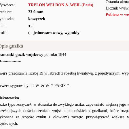
Ostatnia aktua
ytwórca:
TRELON WELDON & WEIL (Paris)
Licznik wyświ
rednica:
23.0 mm
Pobierz w we
yp uszka:
koszyczek
ant:
●--|
rofil:
( - jednowarstwowy, wypukły
Opis guzika
rancuski guzik wojskowy
po roku 1844
buttonarium.eu
wers
przedstawia liczbę 19 w labrach z rozetką kwiatową, z pojedynczym, wy
ewers
sygnowany: T. W. & W. * PARIS *.
iekawostka
szko typu
koszyczek
, w stosunku do zwykłego uszka, zapewniało większą jego 
cześniejszych doświadczeniach wojsk napoleońskich z guzikami, które rozp
ykonane ze stopów cynku z ołowiem) zaczęto przywiązywać większą w
ojskowych.