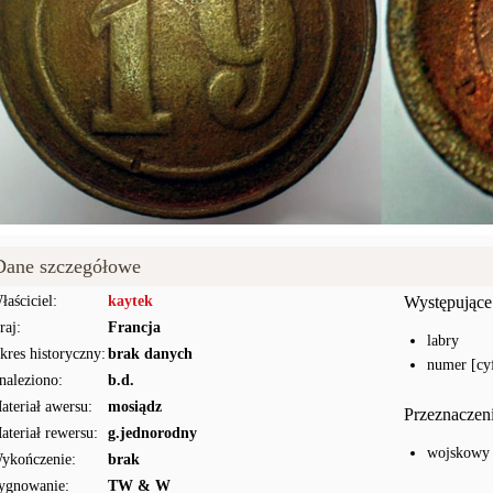
Dane szczegółowe
łaściciel:
kaytek
Występujące
raj:
Francja
labry
kres historyczny:
brak danych
numer [cyf
naleziono:
b.d.
ateriał awersu:
mosiądz
Przeznaczen
ateriał rewersu:
g.jednorodny
wojskowy
ykończenie:
brak
ygnowanie:
TW & W