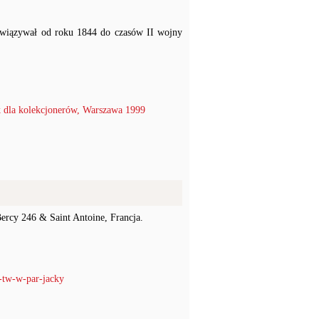
obowiązywał od roku 1844 do czasów II wojny
 dla kolekcjonerów, Warszawa 1999
ercy 246 & Saint Antoine, Francja.
s-tw-w-par-jacky