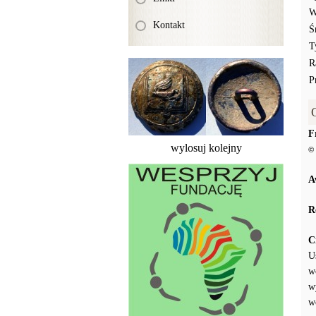
W
Kontakt
Ś
T
R
P
F
wylosuj kolejny
© 
A
R
C
U
w
w
w