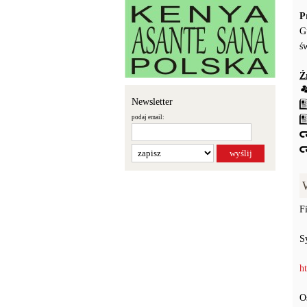
P
G
ś
Ź
Newsletter
podaj email:
F
S
h
O