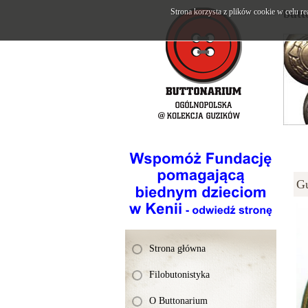
Strona korzysta z plików cookie w celu re
butt
G
Strona główna
Filobutonistyka
O Buttonarium