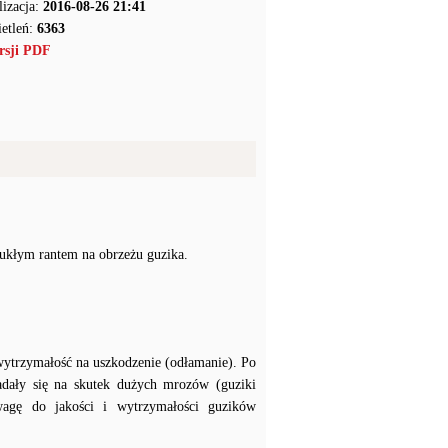
lizacja:
2016-08-26 21:41
etleń:
6363
rsji PDF
pukłym rantem na obrzeżu guzika.
wytrzymałość na uszkodzenie (odłamanie). Po
adały się na skutek dużych mrozów (guziki
agę do jakości i wytrzymałości guzików