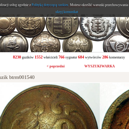
alizacji usług zgodnie z
onarium.eu
Polityką dotyczącą cookies
. Możesz określić warunki przechowywania l
- Strona Polskich Kolekcjonerów Guzików
ukryj komunikat
8230
1552
766
684
286
guzików
właścicieli
sygnatur
wytwórców
komentarzy
< poprzedni
WYSZUKIWARKA
uzik btrm001540