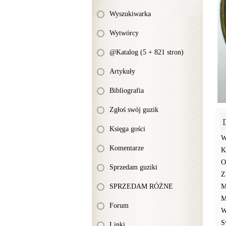
Wyszukiwarka
Wytwórcy
@Katalog (5 + 821 stron)
Artykuły
Bibliografia
Zgłoś swój guzik
Księga gości
W
Komentarze
K
O
Sprzedam guziki
Z
SPRZEDAM RÓŻNE
M
M
Forum
W
S
Linki