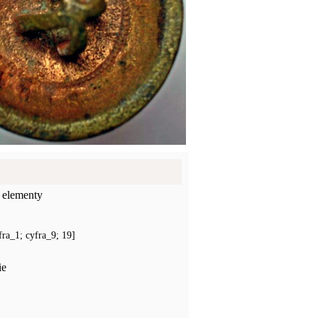
 elementy
ra_1; cyfra_9; 19]
ie