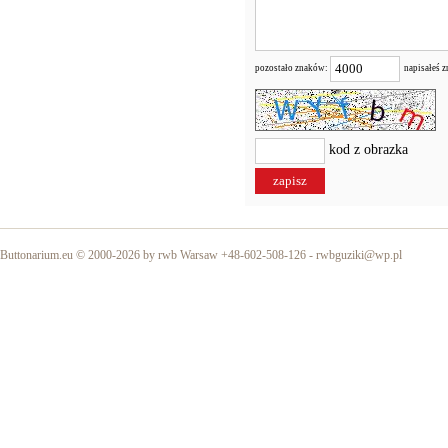
pozostało znaków:
napisałeś 
kod z obrazka
Buttonarium.eu © 2000-2026 by rwb Warsaw +48-602-508-126 -
rwbguziki@wp.pl