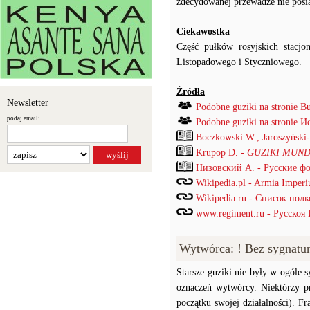
zdecydowanej przewadze nie posi
Ciekawostka
Część pułków rosyjskich stacjo
Listopadowego i Styczniowego.
Źródła
Newsletter
Podobne guziki na stronie B
podaj email:
Podobne guziki na stronie
Boczkowski W., Jaroszyński
Krupop D. -
GUZIKI MUND
Низовский А. - Русские ф
Wikipedia.pl - Armia Imper
Wikipedia.ru - Список пол
www.regiment.ru - Русскоя
Wytwórca: ! Bez sygnatu
Starsze guziki nie były w ogóle
oznaczeń wytwórcy. Niektórzy p
początku swojej działalności). F