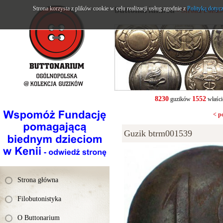
Strona korzysta z plików cookie w celu realizacji usług zgodnie z
buttonarium.eu
Polityką dotyc
- Strona Polsk
8230
1552
guzików
właści
< p
Guzik btrm001539
Strona główna
Filobutonistyka
O Buttonarium