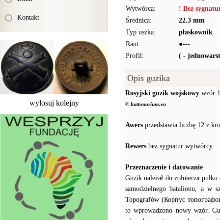
Wytwórca:
! Bez sygnat
Kontakt
Średnica:
22.3 mm
Typ uszka:
płaskownik
Rant:
●---
Profil:
( - jednowar
Opis guzika
Rosyjski guzik wojskowy
wzór 
wylosuj kolejny
© buttonarium.eu
Awers
przedstawia liczbę 12 z kr
Rewers
bez sygnatur wytwórcy.
Przeznaczenie i datowanie
Guzik należał do żołnierza pułku
samodzielnego batalionu, a w s
Topografów (Корпус топографов)
to wprowadzono nowy wzór. Gu