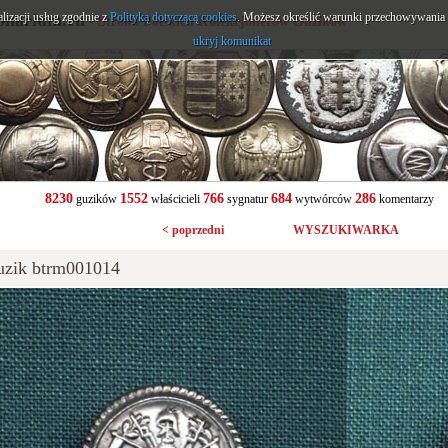
alizacji usług zgodnie z
onarium.eu
Polityką dotyczącą cookies
. Możesz określić warunki przechowywania l
- Strona Polskich Kolekcjonerów Guzików
ukryj komunikat
8230
1552
766
684
286
guzików
właścicieli
sygnatur
wytwórców
komentarzy
< poprzedni
WYSZUKIWARKA
uzik btrm001014