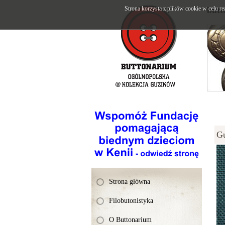
Strona korzysta z plików cookie w celu re
butt
G
Strona główna
Filobutonistyka
O Buttonarium