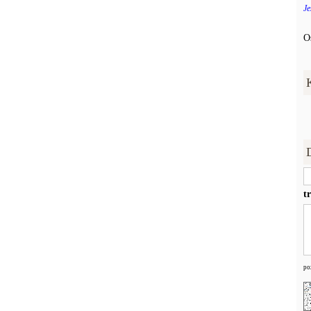
Je
O
t
po