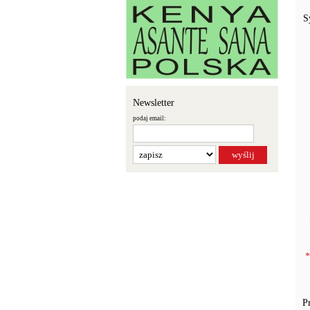
S
Newsletter
podaj email:
*
P