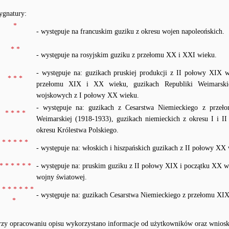
ygnatury:
*
- występuje na francuskim guziku z okresu wojen napoleońskich.
* *
- występuje na rosyjskim guziku z przełomu XX i XXI wieku.
- występuje na: guzikach pruskiej produkcji z II połowy XIX 
* * *
przełomu XIX i XX wieku, guzikach Republiki Weimarskiej
wojskowych z I połowy XX wieku.
- występuje na: guzikach z Cesarstwa Niemieckiego z prze
* * * *
Weimarskiej (1918-1933), guzikach niemieckich z okresu I i I
okresu Królestwa Polskiego.
* * * * *
- występuje na: włoskich i hiszpańskich guzikach z II połowy XX
* * * * * *
- występuje na: pruskim guziku z II połowy XIX i początku XX w
wojny światowej.
 * * * * * *
- występuje na: guzikach Cesarstwa Niemieckiego z przełomu XI
*
rzy opracowaniu opisu wykorzystano informacje od użytkowników oraz wniosk