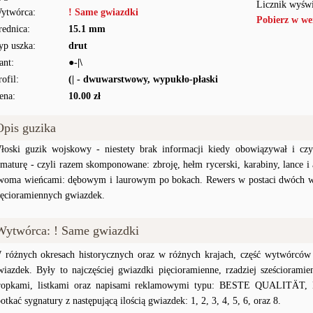
Licznik wyświ
ytwórca:
! Same gwiazdki
Pobierz w we
rednica:
15.1 mm
yp uszka:
drut
ant:
●-|\
rofil:
(| - dwuwarstwowy, wypukło-płaski
ena:
10.00 zł
Opis guzika
łoski guzik wojskowy - niestety brak informacji kiedy obowiązywał i czy
rmaturę - czyli razem skomponowane: zbroję, hełm rycerski, karabiny, lance i
woma wieńcami: dębowym i laurowym po bokach. Rewers w postaci dwóch wk
ięcioramiennych gwiazdek.
Wytwórca: ! Same gwiazdki
 różnych okresach historycznych oraz w różnych krajach, część wytwórców
wiazdek. Były to najczęściej gwiazdki pięcioramienne, rzadziej sześciorami
ropkami, listkami oraz napisami reklamowymi typu: BESTE QUALITÄ
potkać sygnatury z następującą ilością gwiazdek: 1, 2, 3, 4, 5, 6, oraz 8.