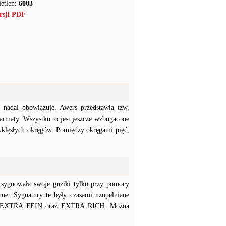
etleń:
6003
rsji PDF
 nadal obowiązuje. Awers przedstawia tzw.
 armaty. Wszystko to jest jeszcze wzbogacone
lęsłych okręgów. Pomiędzy okręgami pięć,
 sygnowała swoje guziki tylko przy pomocy
enne. Sygnatury te były czasami uzupełniane
T, EXTRA FEIN oraz EXTRA RICH. Można