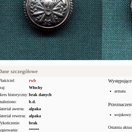
Dane szczegółowe
łaściciel:
rwb
Występujące
raj:
Włochy
armata
kres historyczny:
brak danych
naleziono:
b.d.
Przeznaczen
ateriał awersu:
alpaka
wojskowy
ateriał rewersu:
alpaka
ykończenie:
brak
Ostatnia aktua
ygnowanie:
*****