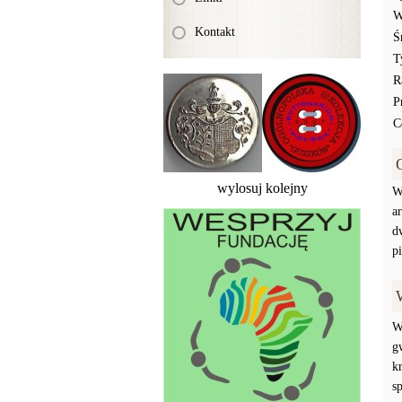
W
Kontakt
Ś
T
R
P
C
wylosuj kolejny
W
a
d
p
W
g
k
s