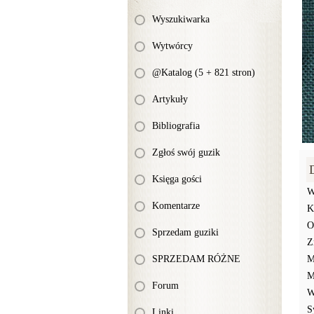
Wyszukiwarka
Wytwórcy
@Katalog (5 + 821 stron)
Artykuły
Bibliografia
Zgłoś swój guzik
Księga gości
W
Komentarze
K
O
Sprzedam guziki
Z
SPRZEDAM RÓŻNE
M
M
Forum
W
S
Linki