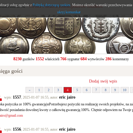
alizacji usług zgodnie z
onarium.eu
Polityką dotyczącą cookies
. Możesz określić warunki przechowywania l
- Strona Polskich Kolekcjonerów Guzików
ukryj komunikat
8230
1552
766
684
286
guzików
właścicieli
sygnatur
wytwórców
komentarzy
ięga gości
Dodaj swój wpis
«
1
2
3
4
5
6
7
8
9
10
1557
eric jairo
wpis:
, 2025-01-07 16:55, autor:
ka pożyczka ze 100% gwarancją\nPotrzebujesz pożyczki na realizację swoich projektów, na
iwość posiadania dowolnej kwoty z całkowitą gwarancją 100%. Chętnie odpowiem na Twoje p
jairo@gmail.com
1556
eric jairo
wpis:
, 2025-01-07 16:55, autor: