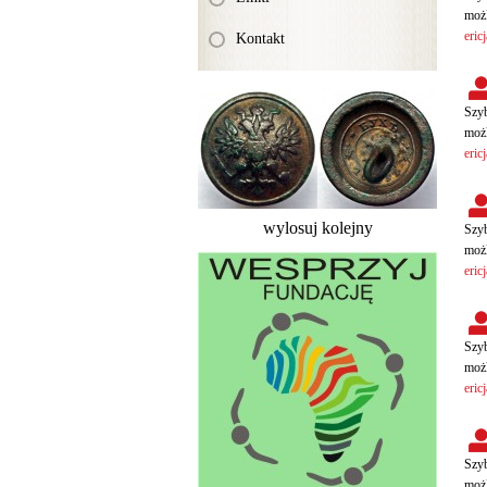
możl
eric
Kontakt
Szyb
możl
eric
wylosuj kolejny
Szyb
możl
eric
Szyb
możl
eric
Szyb
możl