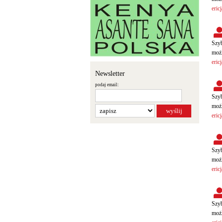
eric
Szyb
możl
eric
Newsletter
podaj email:
Szyb
możl
eric
Szyb
możl
eric
Szyb
możl