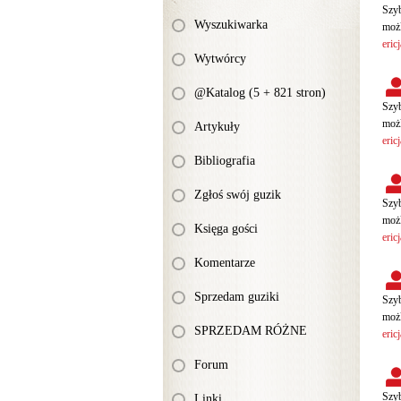
Szyb
Wyszukiwarka
możl
eric
Wytwórcy
@Katalog (5 + 821 stron)
Szyb
możl
Artykuły
eric
Bibliografia
Zgłoś swój guzik
Szyb
możl
Księga gości
eric
Komentarze
Sprzedam guziki
Szyb
możl
SPRZEDAM RÓŻNE
eric
Forum
Szyb
Linki