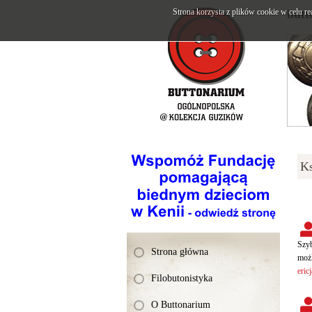
Strona korzysta z plików cookie w celu re
butt
Ks
Szyb
Strona główna
możl
eric
Filobutonistyka
O Buttonarium