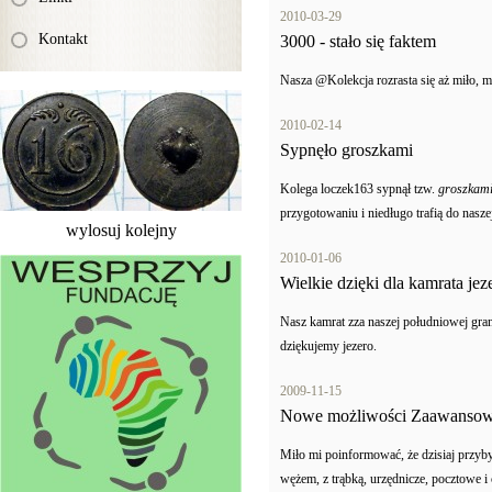
2010-03-29
Kontakt
3000 - stało się faktem
Nasza @Kolekcja rozrasta się aż miło,
2010-02-14
Sypnęło groszkami
Kolega loczek163 sypnął tzw.
groszkam
przygotowaniu i niedługo trafią do nasz
wylosuj kolejny
2010-01-06
Wielkie dzięki dla kamrata jez
Nasz kamrat zza naszej południowej gra
dziękujemy jezero.
2009-11-15
Nowe możliwości Zaawansow
Miło mi poinformować, że dzisiaj przy
wężem, z trąbką, urzędnicze, pocztowe 