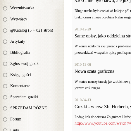
3500 - nie było łatwo, ale już j
Wyszukiwarka
Długo trzeba było czekać aż kolejne pół 
braku czasu i może odrobina braku zorga
Wytwórcy
2010-12-29
@Katalog (5 + 821 stron)
Same opisy, jako oddzielna st
Artykuły
W końcu udało mi się uporać z problem
Bibliografia
przeszukiwać wszystkie opisy pod kąte
Zgłoś swój guzik
2010-12-06
Nowa szata graficzna
Księga gości
W końcu nauczyłem się jak zrobić nową sz
Komentarze
jeszcze coś innego.
Sprzedam guziki
2010-04-13
Guziki - wiersz Zb. Herberta,
SPRZEDAM RÓŻNE
Podaję link do wiersza Zbigniewa Herb
Forum
http://www.youtube.com/watch?
Linki