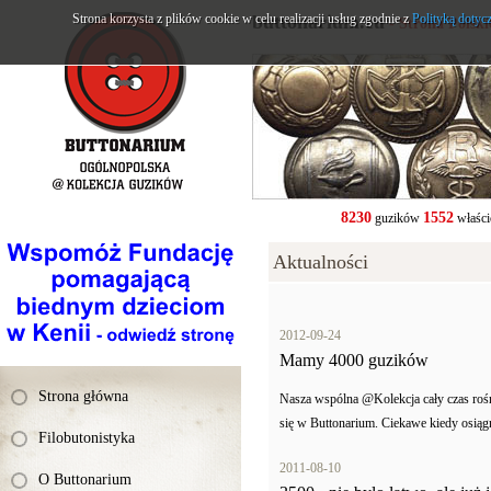
Strona korzysta z plików cookie w celu realizacji usług zgodnie z
buttonarium.eu
Polityką dotyc
- Strona Polsk
8230
1552
guzików
właści
Aktualności
2012-09-24
Mamy 4000 guzików
Strona główna
Nasza wspólna @Kolekcja cały czas rośni
się w Buttonarium. Ciekawe kiedy osiągn
Filobutonistyka
2011-08-10
O Buttonarium