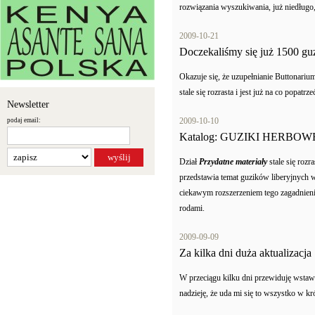
rozwiązania wyszukiwania, już niedługo
2009-10-21
Doczekaliśmy się już 1500 g
Okazuje się, że uzupełnianie Buttonari
stale się rozrasta i jest już na co popat
Newsletter
2009-10-10
podaj email:
Katalog: GUZIKI HERBOWE
Dział
Przydatne materiały
stale się roz
przedstawia temat guzików liberyjnych w
ciekawym rozszerzeniem tego zagadnien
rodami.
2009-09-09
Za kilka dni duża aktualizacja
W przeciągu kilku dni przewiduję wsta
nadzieję, że uda mi się to wszystko w kró