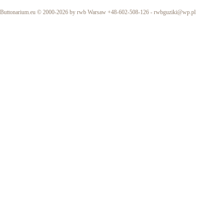
Buttonarium.eu © 2000-2026 by rwb Warsaw +48-602-508-126 -
rwbguziki@wp.pl