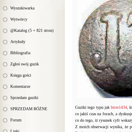
Wyszukiwarka
Wytwórcy
@Katalog (5 + 821 stron)
Artykuły
Bibliografia
Zgłoś swój guzik
Księga gości
Komentarze
Sprzedam guziki
Guziki tego typu jak
btrm1434
, 
SPRZEDAM RÓŻNE
co jakiś czas na forach, a dysku
Forum
co do tego, iż rysunek cyfr wska
Z moich obserwacji wynika, że po
Linki