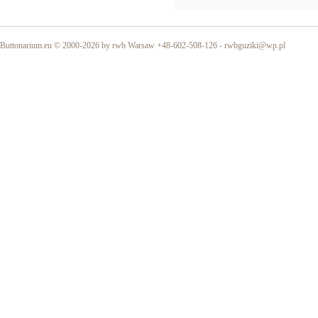
Buttonarium.eu © 2000-2026 by rwb Warsaw +48-602-508-126 -
rwbguziki@wp.pl