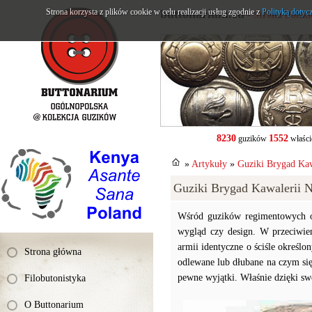
Strona korzysta z plików cookie w celu realizacji usług zgodnie z
buttonarium.eu
Polityką dotyc
- Strona Polsk
8230
1552
guzików
właści
»
Artykuły
»
Guziki Brygad Kaw
Guziki Brygad Kawalerii N
Wśród guzików regimentowych okr
wygląd czy design. W przeciwień
armii identyczne o ściśle określon
Strona główna
odlewane lub dłubane na czym się
pewne wyjątki. Właśnie dzięki sw
Filobutonistyka
O Buttonarium