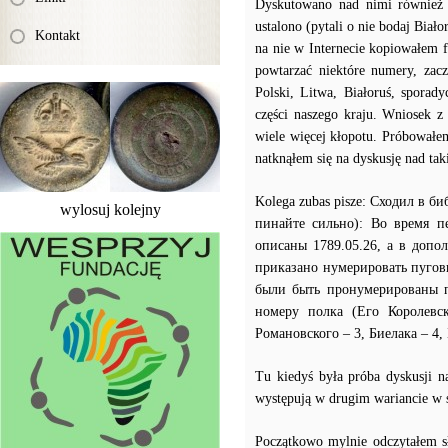
Dyskutowano nad nimi również 
ustalono (pytali o nie bodaj Biał
Kontakt
na nie w Internecie kopiowałem f
powtarzać niektóre numery, zacz
Polski, Litwa, Białoruś, sporad
części naszego kraju. Wniosek z 
wiele więcej kłopotu. Próbowałe
natknąłem się na dyskusję nad t
Kolega zubas pisze: Сходил в б
wylosuj kolejny
пинайте сильно): Во время п
описаны 1789.05.26, а в допо
приказано нумерировать пугов
были быть пронумерированы по
номеру полка (Его Королевс
Романовского – 3, Биелака – 4,
Tu kiedyś była próba dyskusji 
występują w drugim wariancie w s
Początkowo mylnie odczytałem sł