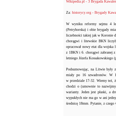
Wikipedia.pl - 3 Brygada Kawale
Za:
historycy.org - Brygady Kawal
W wyniku reformy sejmu 4 le
(Petryhorska) i obie brygady mia
liczebności takiej jak w Koronie
chorągwi i litewskie BKN licz
opracował nowy etat dla wojska 
z 1BKN i 6. chorągwi zabranej z 
letniego Józefa Kossakowskiego (
Podsumowując, na Litwie były za
miały po 16 szwadronów. W 17
w przedziale 17-32. Wiemy też, ż
chodzi o (umownie to nazwijmy 
warianty. Jeden jest płaski, a d
wypukłych nie ma go w ani jedny
średnicę 18mm. Pytanie, z czego w