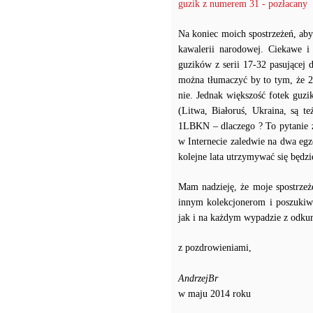
guzik z numerem 31 - pozłacany
Na koniec moich spostrzeżeń, aby
kawalerii narodowej. Ciekawe i
guzików z serii 17-32 pasującej
można tłumaczyć by to tym, że 
nie. Jednak większość fotek guz
(Litwa, Białoruś, Ukraina, są t
1LBKN – dlaczego ? To pytanie za
w Internecie zaledwie na dwa eg
kolejne lata utrzymywać się będz
Mam nadzieję, że moje spostrzeż
innym kolekcjonerom i poszukiw
jak i na każdym wypadzie z odku
z pozdrowieniami,
AndrzejBr
w maju 2014 roku