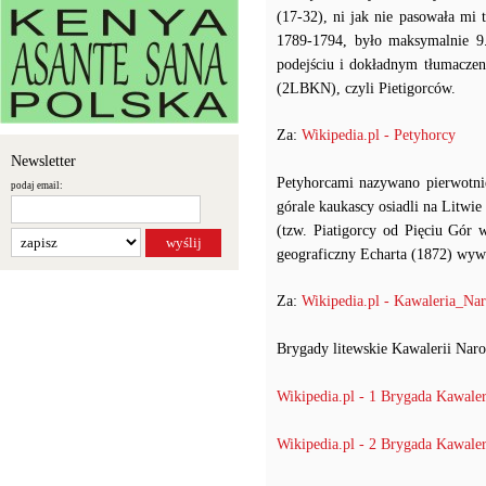
(17-32), ni jak nie pasowała mi 
1789-1794, było maksymalnie 9.
podejściu i dokładnym tłumaczen
(2LBKN), czyli Pietigorców.
Za:
Wikipedia.pl - Petyhorcy
Newsletter
Petyhorcami nazywano pierwotni
podaj email:
górale kaukascy osiadli na Litwie
(tzw. Piatigorcy od Pięciu Gór 
geograficzny Echarta (1872) wyw
Za:
Wikipedia.pl - Kawaleria_Na
Brygady litewskie Kawalerii Nar
Wikipedia.pl - 1 Brygada Kawale
Wikipedia.pl - 2 Brygada Kawale