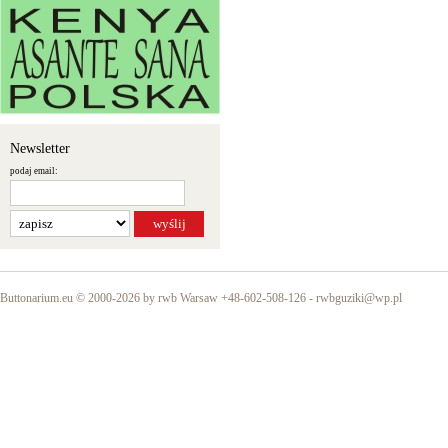
Newsletter
podaj email:
Buttonarium.eu © 2000-2026 by rwb Warsaw +48-602-508-126 -
rwbguziki@wp.pl