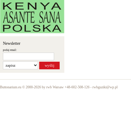
Newsletter
podaj email:
Buttonarium.eu © 2000-2026 by rwb Warsaw +48-602-508-126 -
rwbguziki@wp.pl