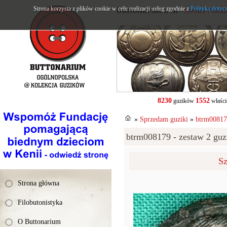
Strona korzysta z plików cookie w celu realizacji usług zgodnie z
buttonarium.eu
Polityką dotyc
- Strona Polsk
8230
1552
guzików
właści
»
Sprzedam guziki
»
btrm008179
btrm008179 - zestaw 2 guzi
Sz
Strona główna
Filobutonistyka
O Buttonarium