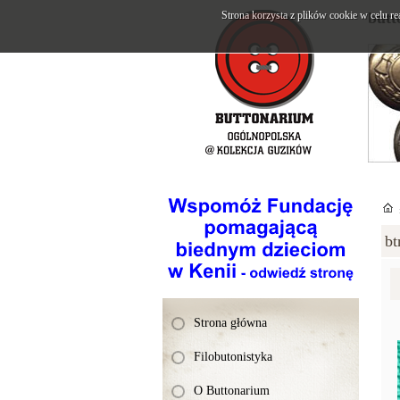
Strona korzysta z plików cookie w celu re
butt
bt
Strona główna
Filobutonistyka
O Buttonarium