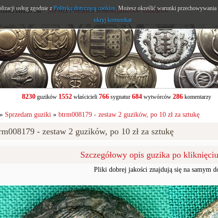
alizacji usług zgodnie z
onarium.eu
Polityką dotyczącą cookies
. Możesz określić warunki przechowywania l
- Strona Polskich Kolekcjonerów Guzików
ukryj komunikat
8230
1552
766
684
286
guzików
właścicieli
sygnatur
wytwórców
komentarzy
»
Sprzedam guziki
»
btrm008179 - zestaw 2 guzików, po 10 zł za sztukę
rm008179 - zestaw 2 guzików, po 10 zł za sztukę
Szczegółowy opis guzika po kliknięci
Pliki dobrej jakości znajdują się na samym d