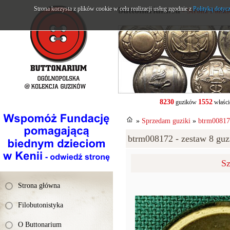
Strona korzysta z plików cookie w celu realizacji usług zgodnie z
buttonarium.eu
Polityką dotyc
- Strona Polsk
8230
1552
guzików
właści
»
Sprzedam guziki
»
btrm008172
btrm008172 - zestaw 8 guzi
Sz
Strona główna
Filobutonistyka
O Buttonarium