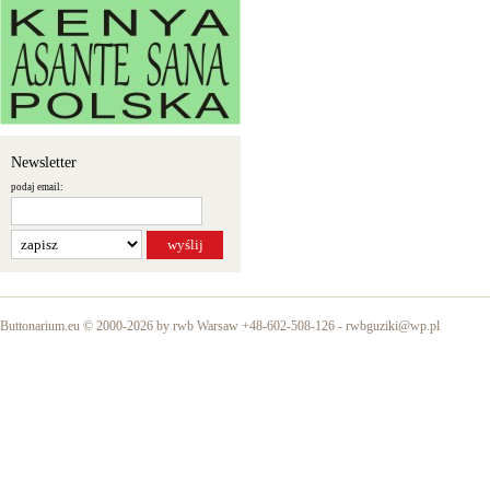
Newsletter
podaj email:
Buttonarium.eu © 2000-2026 by rwb Warsaw +48-602-508-126 -
rwbguziki@wp.pl