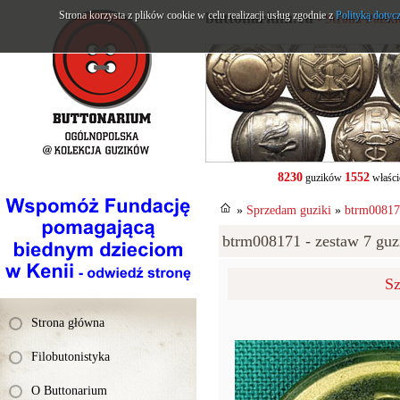
Strona korzysta z plików cookie w celu realizacji usług zgodnie z
buttonarium.eu
Polityką dotyc
- Strona Polsk
8230
1552
guzików
właści
»
Sprzedam guziki
»
btrm008171
btrm008171 - zestaw 7 guzi
Sz
Strona główna
Filobutonistyka
O Buttonarium