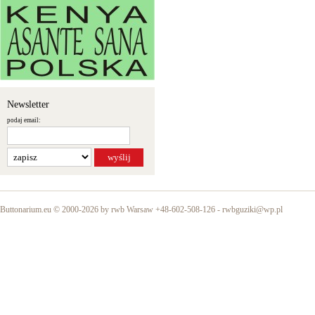
Newsletter
podaj email:
Buttonarium.eu © 2000-2026 by rwb Warsaw +48-602-508-126 -
rwbguziki@wp.pl