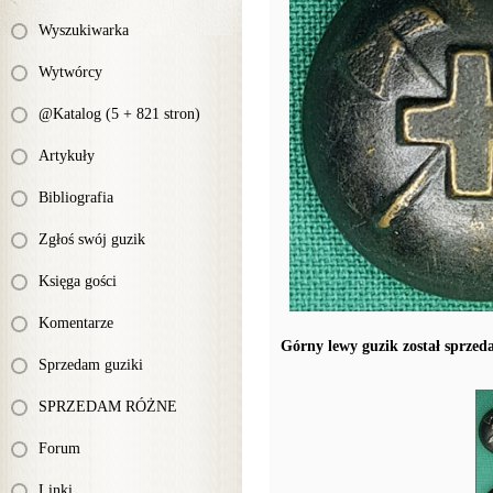
Wyszukiwarka
Wytwórcy
@Katalog (5 + 821 stron)
Artykuły
Bibliografia
Zgłoś swój guzik
Księga gości
Komentarze
Górny lewy guzik został sprzed
Sprzedam guziki
SPRZEDAM RÓŻNE
Forum
Linki