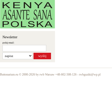
Newsletter
podaj email:
Buttonarium.eu © 2000-2026 by rwb Warsaw +48-602-508-126 -
rwbguziki@wp.pl