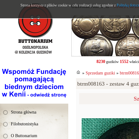
Strona korzysta z plików cookie w celu realizacji usług zgodnie z
buttonarium.eu
Polityką dotyc
- Strona Polsk
8230
1552
guzików
właści
»
Sprzedam guziki
»
btrm008163
btrm008163 - zestaw 4 guzi
Sz
Strona główna
Filobutonistyka
O Buttonarium