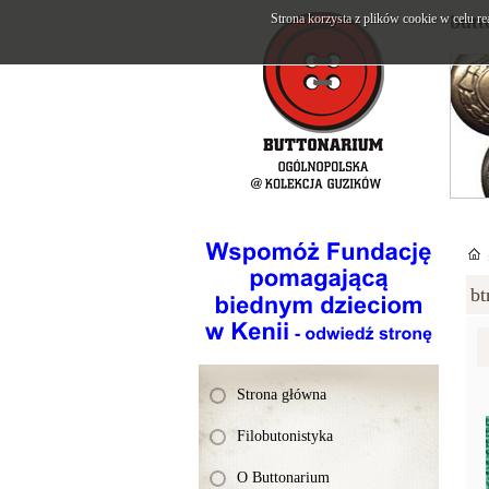
Strona korzysta z plików cookie w celu re
butt
bt
Strona główna
Filobutonistyka
O Buttonarium