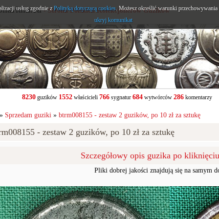
alizacji usług zgodnie z
onarium.eu
Polityką dotyczącą cookies
. Możesz określić warunki przechowywania l
- Strona Polskich Kolekcjonerów Guzików
ukryj komunikat
8230
1552
766
684
286
guzików
właścicieli
sygnatur
wytwórców
komentarzy
»
Sprzedam guziki
»
btrm008155 - zestaw 2 guzików, po 10 zł za sztukę
rm008155 - zestaw 2 guzików, po 10 zł za sztukę
Szczegółowy opis guzika po kliknięci
Pliki dobrej jakości znajdują się na samym d