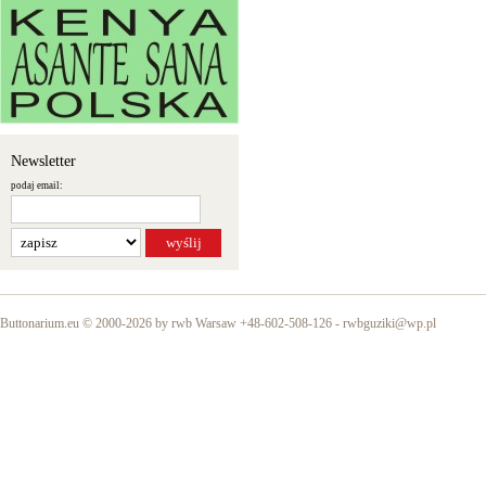
Newsletter
podaj email:
Buttonarium.eu © 2000-2026 by rwb Warsaw +48-602-508-126 -
rwbguziki@wp.pl