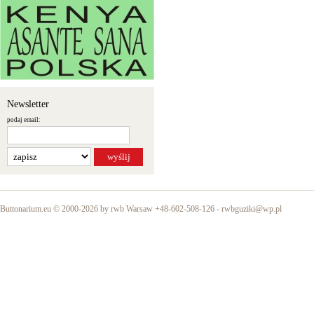
Newsletter
podaj email:
Buttonarium.eu © 2000-2026 by rwb Warsaw +48-602-508-126 -
rwbguziki@wp.pl