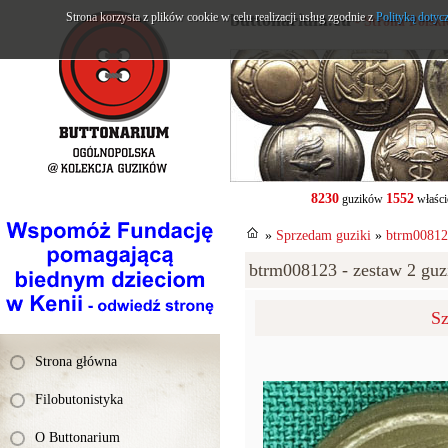
Strona korzysta z plików cookie w celu realizacji usług zgodnie z
buttonarium.eu
Polityką dotyc
- Strona Polsk
8230
1552
guzików
właści
»
Sprzedam guziki
»
btrm008123
btrm008123 - zestaw 2 guzi
Sz
Strona główna
Filobutonistyka
O Buttonarium