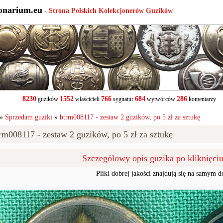
onarium.eu
- Strona Polskich Kolekcjonerów Guzików
8230
1552
766
684
286
guzików
właścicieli
sygnatur
wytwórców
komentarzy
»
Sprzedam guziki
»
btrm008117 - zestaw 2 guzików, po 5 zł za sztukę
rm008117 - zestaw 2 guzików, po 5 zł za sztukę
Szczegółowy opis guzika po kliknięci
Pliki dobrej jakości znajdują się na samym d