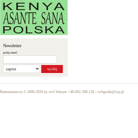
Newsletter
podaj email:
Buttonarium.eu © 2000-2026 by rwb Warsaw +48-602-508-126 -
rwbguziki@wp.pl