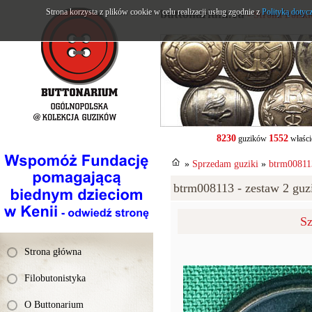
Strona korzysta z plików cookie w celu realizacji usług zgodnie z
buttonarium.eu
Polityką dotyc
- Strona Polsk
8230
1552
guzików
właści
»
Sprzedam guziki
»
btrm008113
btrm008113 - zestaw 2 guzi
Sz
Strona główna
Filobutonistyka
O Buttonarium