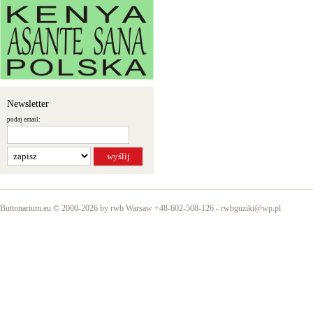
Newsletter
podaj email:
Buttonarium.eu © 2000-2026 by rwb Warsaw +48-602-508-126 -
rwbguziki@wp.pl