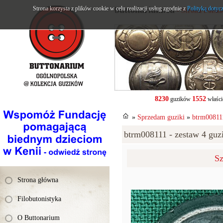
Strona korzysta z plików cookie w celu realizacji usług zgodnie z
buttonarium.eu
Polityką dotyc
- Strona Polsk
8230
1552
guzików
właści
»
Sprzedam guziki
»
btrm008111
btrm008111 - zestaw 4 guzi
Sz
Strona główna
Filobutonistyka
O Buttonarium