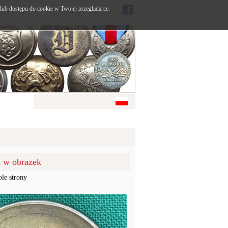
ub dostępu do cookie w Twojej przeglądarce.
u w obrazek
ole strony