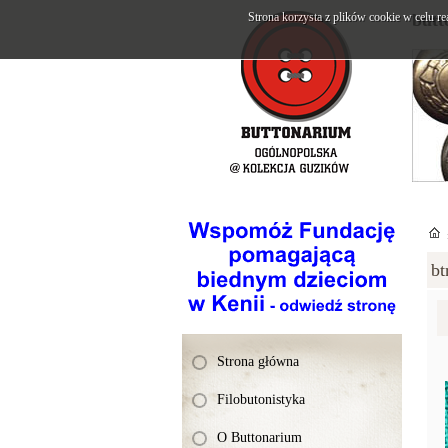
Strona korzysta z plików cookie w celu re
butt
bt
Strona główna
Filobutonistyka
O Buttonarium