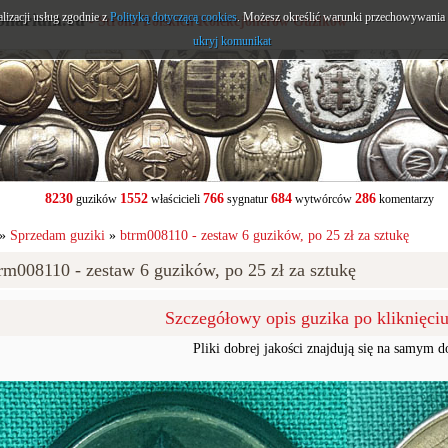
alizacji usług zgodnie z
onarium.eu
Polityką dotyczącą cookies
. Możesz określić warunki przechowywania l
- Strona Polskich Kolekcjonerów Guzików
ukryj komunikat
8230
1552
766
684
286
guzików
właścicieli
sygnatur
wytwórców
komentarzy
»
Sprzedam guziki
»
btrm008110 - zestaw 6 guzików, po 25 zł za sztukę
rm008110 - zestaw 6 guzików, po 25 zł za sztukę
Szczegółowy opis guzika po kliknięci
Pliki dobrej jakości znajdują się na samym d