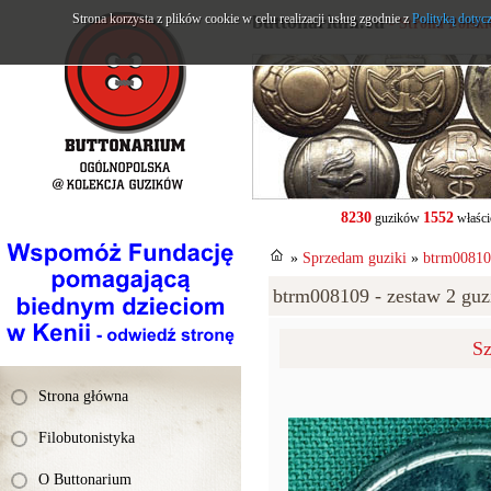
Strona korzysta z plików cookie w celu realizacji usług zgodnie z
buttonarium.eu
Polityką dotyc
- Strona Polsk
8230
1552
guzików
właści
»
Sprzedam guziki
»
btrm008109
btrm008109 - zestaw 2 guzi
Sz
Strona główna
Filobutonistyka
O Buttonarium