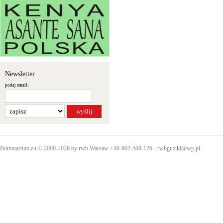
Newsletter
podaj email:
Buttonarium.eu © 2000-2026 by rwb Warsaw +48-602-508-126 -
rwbguziki@wp.pl