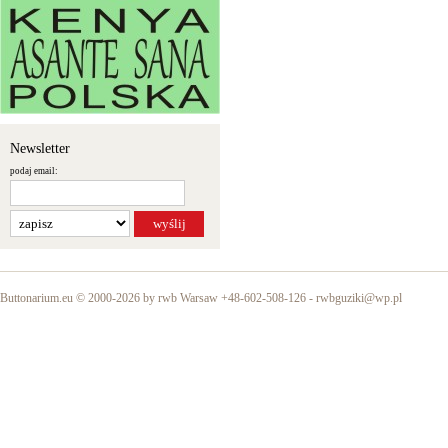
Newsletter
podaj email:
Buttonarium.eu © 2000-2026 by rwb Warsaw +48-602-508-126 -
rwbguziki@wp.pl