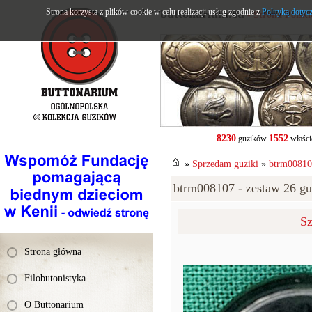
Strona korzysta z plików cookie w celu realizacji usług zgodnie z
buttonarium.eu
Polityką dotyc
- Strona Polsk
8230
1552
guzików
właści
»
Sprzedam guziki
»
btrm008107
btrm008107 - zestaw 26 gu
Sz
Strona główna
Filobutonistyka
O Buttonarium