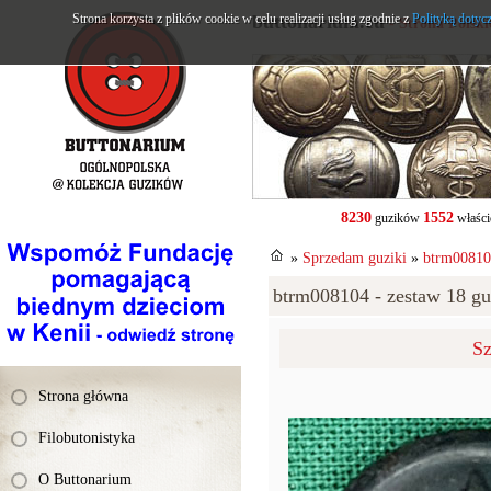
Strona korzysta z plików cookie w celu realizacji usług zgodnie z
buttonarium.eu
Polityką dotyc
- Strona Polsk
8230
1552
guzików
właści
»
Sprzedam guziki
»
btrm008104
btrm008104 - zestaw 18 gu
Sz
Strona główna
Filobutonistyka
O Buttonarium