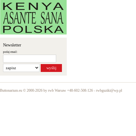
Newsletter
podaj email:
Buttonarium.eu © 2000-2026 by rwb Warsaw +48-602-508-126 -
rwbguziki@wp.pl