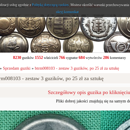
alizacji usług zgodnie z
onarium.eu
Polityką dotyczącą cookies
. Możesz określić warunki przechowywania l
- Strona Polskich Kolekcjonerów Guzików
ukryj komunikat
8230
1552
766
684
286
guzików
właścicieli
sygnatur
wytwórców
komentarzy
»
Sprzedam guziki
»
btrm008103 - zestaw 3 guzików, po 25 zł za sztukę
rm008103 - zestaw 3 guzików, po 25 zł za sztukę
Szczegółowy opis guzika po kliknięci
Pliki dobrej jakości znajdują się na samym d