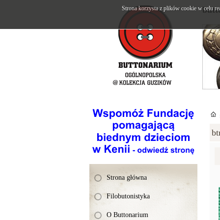
Strona korzysta z plików cookie w celu re
butt
bt
Strona główna
Filobutonistyka
O Buttonarium