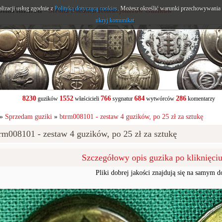
alizacji usług zgodnie z
onarium.eu
Polityką dotyczącą cookies
. Możesz określić warunki przechowywania l
- Strona Polskich Kolekcjonerów Guzików
ukryj komunikat
8230
1552
766
684
286
guzików
właścicieli
sygnatur
wytwórców
komentarzy
»
Sprzedam guziki
»
btrm008101 - zestaw 4 guzików, po 25 zł za sztukę
rm008101 - zestaw 4 guzików, po 25 zł za sztukę
Szczegółowy opis guzika po kliknięci
Pliki dobrej jakości znajdują się na samym d