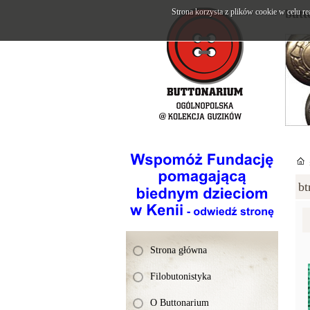
Strona korzysta z plików cookie w celu re
butt
bt
Strona główna
Filobutonistyka
O Buttonarium