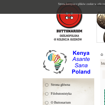
Strona korzysta z plików cookie w celu re
butt
bt
Strona główna
Filobutonistyka
O Buttonarium