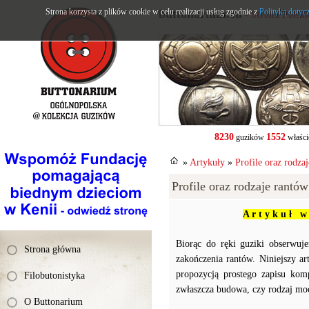
Strona korzysta z plików cookie w celu realizacji usług zgodnie z
buttonarium.eu
Polityką dotyc
- Strona Polsk
8230
1552
guzików
właści
»
Artykuły
»
Profile oraz rodz
Profile oraz rodzaje rant
A r t y k u ł w 
Biorąc do ręki guziki obserwu
Strona główna
zakończenia rantów. Niniejszy ar
propozycją prostego zapisu kom
Filobutonistyka
zwłaszcza budowa, czy rodzaj mo
O Buttonarium