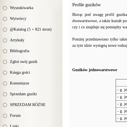
Profile guzików
Wyszukiwarka
Biorąc pod uwagę profil guzik
Wytwórcy
dwuwarstwowe, a także kształt p
czy i co znajduje się pomiędzy w
@Katalog (5 + 821 stron)
Poniżej przedstawiono tylko taki
Artykuły
za tym idzie wystąpią nowe rodzaj
Bibliografia
Zgłoś swój guzik
Guzików jednowarstwowe
Księga gości
Komentarze
- g. j
Sprzedam guziki
- g. j
- g. 
SPRZEDAM RÓŻNE
- g. 
Forum
- g. j
Linki