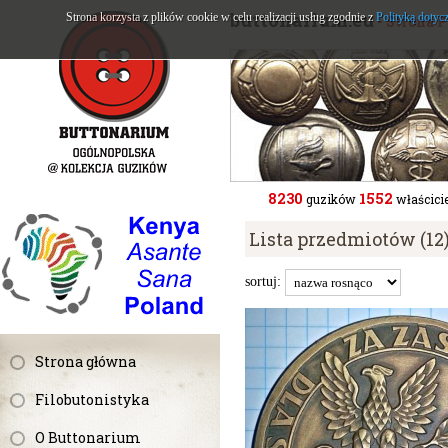
buttonarium.eu
Strona korzysta z plików cookie w celu realizacji usług zgodnie z
Polityką dotyc
- Strona 
8230
1552
guzików
właścicie
Lista przedmiotów (12
sortuj:
Strona główna
Filobutonistyka
O Buttonarium