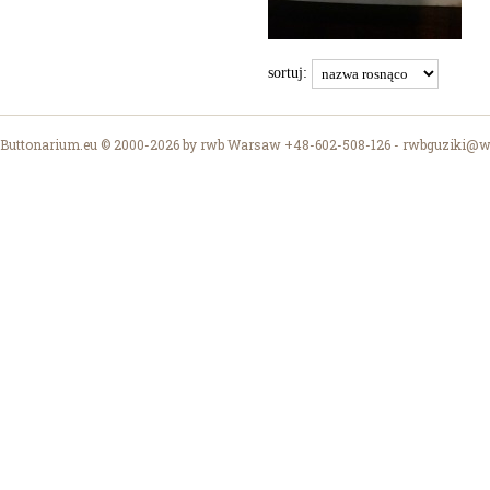
sortuj:
Buttonarium.eu © 2000-2026 by rwb Warsaw +48-602-508-126 -
rwbguziki@wp