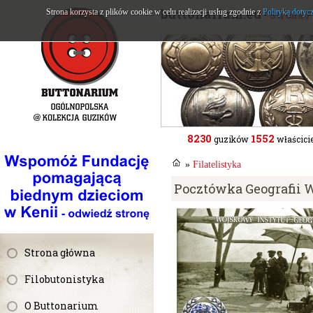
buttonarium.eu
Strona korzysta z plików cookie w celu realizacji usług zgodnie z
Polityką dotyc
- Strona 
8230
1552
guzików
właścicie
»
Filatelistyka
Pocztówka Geografii Wo
Strona główna
Filobutonistyka
O Buttonarium