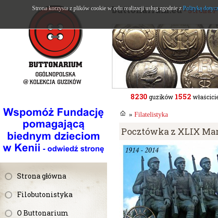
buttonarium.eu
Strona korzysta z plików cookie w celu realizacji usług zgodnie z
Polityką dotyc
- Strona 
8230
1552
guzików
właścicie
»
Filatelistyka
Pocztówka z XLIX Mar
Strona główna
Filobutonistyka
O Buttonarium