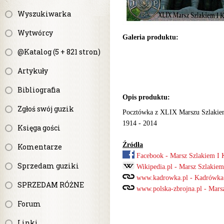
Wyszukiwarka
Wytwórcy
Galeria produktu:
@Katalog (5 + 821 stron)
Artykuły
Bibliografia
Opis produktu:
Zgłoś swój guzik
Pocztówka z XLIX Marszu Szlakie
1914 - 2014
Księga gości
Źródła
Komentarze
Facebook - Marsz Szlakiem I
Sprzedam guziki
Wikipedia.pl - Marsz Szlakie
www.kadrowka.pl - Kadrówka
SPRZEDAM RÓŻNE
www.polska-zbrojna.pl - Mars
Forum
Linki