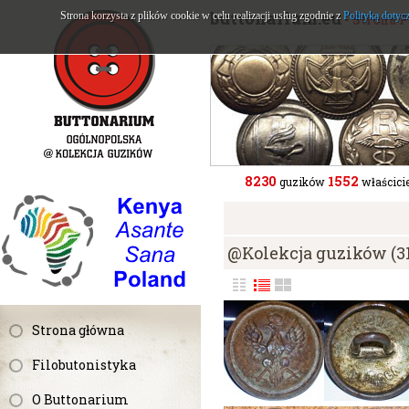
buttonarium.eu
Strona korzysta z plików cookie w celu realizacji usług zgodnie z
Polityką dotyc
- Strona 
8230
1552
guzików
właścicie
@Kolekcja guzików (3
Strona główna
Filobutonistyka
O Buttonarium