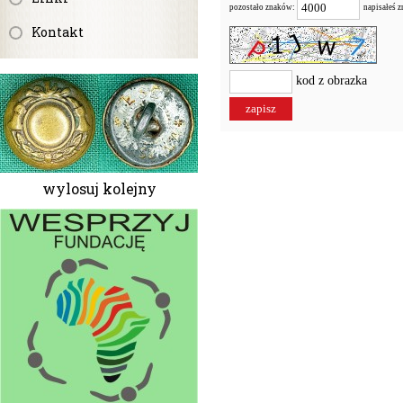
pozostało znaków:
napisałeś 
Kontakt
kod z obrazka
wylosuj kolejny