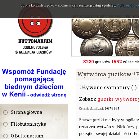
buttonarium.eu
Strona korzysta z plików cookie w celu realizacji usług zgodnie z
Polityką dotyc
- Strona 
8230
1552
guzików
właścicie
Wytwórca guzików: ! 
Używane sygnatury (1):
Zobacz
guziki wytwórcy
Ostatnia aktualizacja
2017-11-15
Strona główna
Starsze guziki nie były w ogóle
Filobutonistyka
oznaczeń wytwórcy. Niektórzy p
początku swojej działalności). F
O Buttonarium