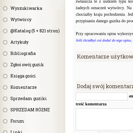
zwłaszcza te z uszkiem typu
ko
Wyszukiwarka
żadnych oznaczeń wytwórcy. Na p
chociażby kraju pochodzenia. J
Wytwórcy
przypisaniu danego guzika do prod
@Katalog (5 + 821 stron)
Przy opracowaniu opisu wykorzys
Jeśli chciałbyś coś dodać do tego opisu,
Artykuły
Bibliografia
Komentarze użytkow
Zgłoś swój guzik
Księga gości
Dodaj swój komentar
Komentarze
au
Sprzedam guziki
treść komentarza
SPRZEDAM RÓŻNE
Forum
Linki