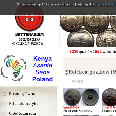
buttonarium.eu
Strona korzysta z plików cookie w celu realizacji usług zgodnie z
Polityką dotyc
- Strona 
8230
1552
guzików
właścicie
@Kolekcja guzików (3
Strona główna
Filobutonistyka
btrm005820
btrm00579
Pruski guzik wojskow...
Belgijski gu
O Buttonarium