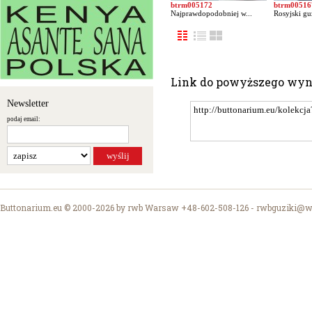
btrm005172
btrm00516
Najprawdopodobniej w...
Rosyjski guz
Link do powyższego wy
Newsletter
podaj email:
Buttonarium.eu © 2000-2026 by rwb Warsaw +48-602-508-126 -
rwbguziki@wp