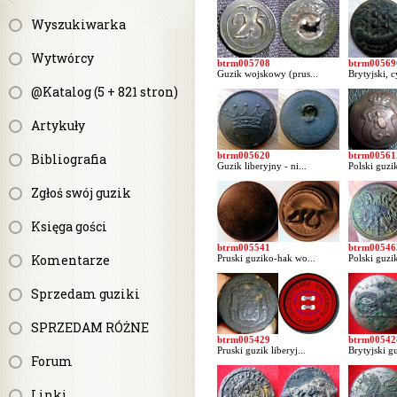
Wyszukiwarka
Wytwórcy
btrm005708
btrm00569
Guzik wojskowy (prus...
Brytyjski, c
@Katalog (5 + 821 stron)
Artykuły
btrm005620
btrm00561
Bibliografia
Guzik liberyjny - ni...
Polski guzik
Zgłoś swój guzik
Księga gości
btrm005541
btrm00546
Komentarze
Pruski guziko-hak wo...
Polski guzi
Sprzedam guziki
SPRZEDAM RÓŻNE
btrm005429
btrm00542
Pruski guzik liberyj...
Brytyjski gu
Forum
Linki