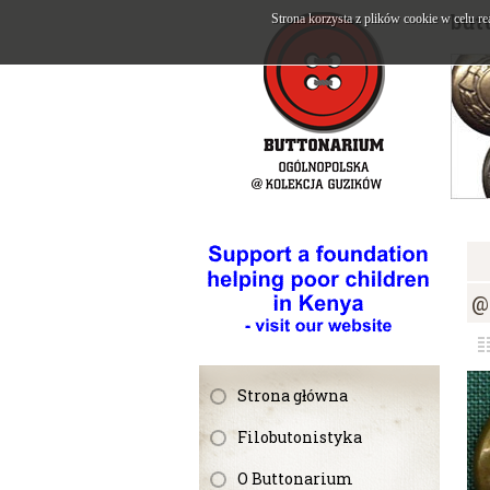
but
Strona korzysta z plików cookie w celu re
@
Strona główna
Filobutonistyka
O Buttonarium