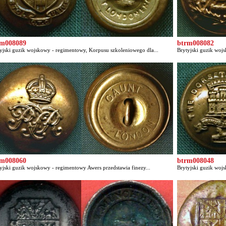
rm008089
btrm008082
yjski guzik wojskowy - regimentowy, Korpusu szkoleniowego dla...
Brytyjski guzik wojs
rm008060
btrm008048
yjski guzik wojskowy - regimentowy Awers przedstawia finezy...
Brytyjski guzik wojs