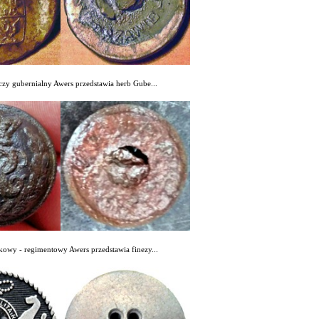
czy gubernialny Awers przedstawia herb Gube...
kowy - regimentowy Awers przedstawia finezy...