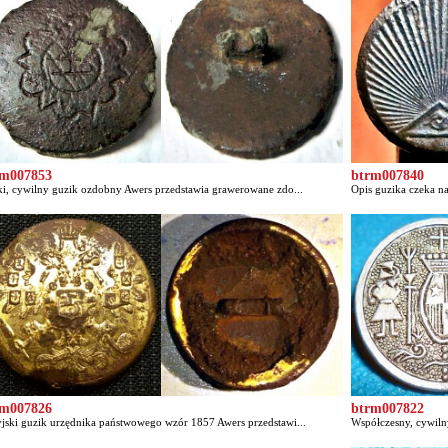
rm007853
btrm007840
ki, cywilny guzik ozdobny Awers przedstawia grawerowane zdo...
Opis guzika czeka na
rm007826
btrm007822
jski guzik urzędnika państwowego wzór 1857 Awers przedstawi...
Współczesny, cywilny