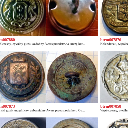
rm007880
btrm007876
łczesny, cywilny guzik ozdobny Awers przedstawia tarczę her...
Holenderski, współc
rm007873
btrm007858
jski guzik urzędniczy gubernialny Awers przedstawia herb Gu...
Współczesny, cywiln