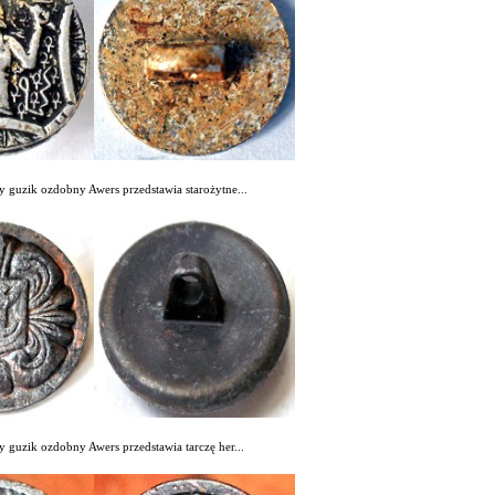
y guzik ozdobny Awers przedstawia starożytne...
 guzik ozdobny Awers przedstawia tarczę her...