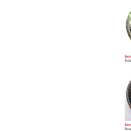
bt
Pols
bt
Rosy