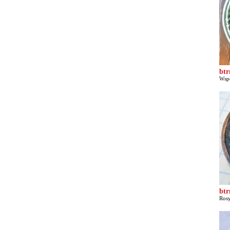
bt
Wspó
bt
Rosy