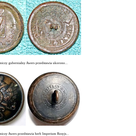
niczy gubernialny Awers przedstawia ukorono...
niczy Awers przedstawia herb Imperium Rosyjs...