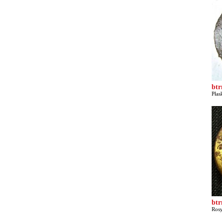
bt
Płas
bt
Rosy