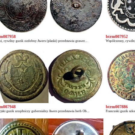
rm007958
btrm007952
ki, cywilny guzik ozdobny Awers (płaski) przedstawia grawer...
Współczesny, cywilny
rm007948
btrm007886
jski guzik urzędniczy gubernialny Awers przedstawia herb Ob...
Francuski guzik szk