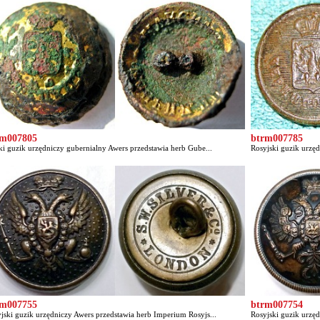
rm007805
btrm007785
ki guzik urzędniczy gubernialny Awers przedstawia herb Gube...
Rosyjski guzik urzęd
rm007755
btrm007754
jski guzik urzędniczy Awers przedstawia herb Imperium Rosyjs...
Rosyjski guzik urzęd