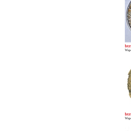
bt
Wspó
bt
Wspó