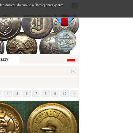
ub dostępu do cookie w Twojej przeglądarce.
arzy
4
5
6
7
8
9
10
»