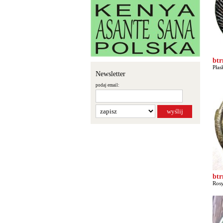
bt
Płas
Newsletter
podaj email:
bt
Rosy