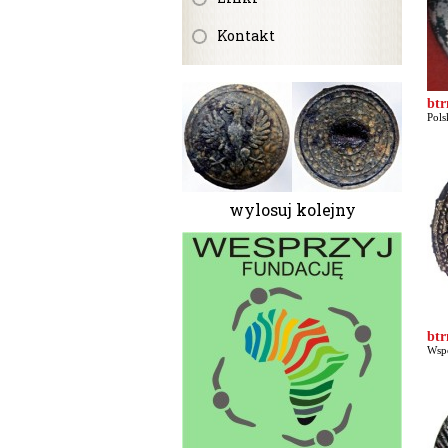
Kontakt
bt
Pols
wylosuj kolejny
bt
Wspó