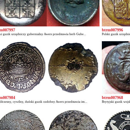
rm007997
btrm007996
ki guzik urzędniczy gubernialny Awers przedstawia herb Gube...
Polski guzik urzędni
rm007984
btrm007968
łczesny, cywilny, duński guzik ozdobny Awers przedstawia im...
Brytyjski guzik wojs