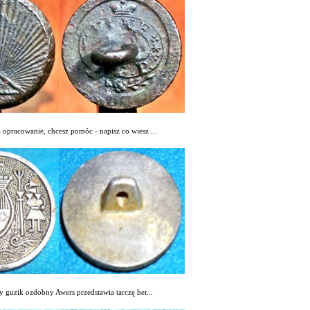
 opracowanie, chcesz pomóc - napisz co wiesz ...
 guzik ozdobny Awers przedstawia tarczę her...