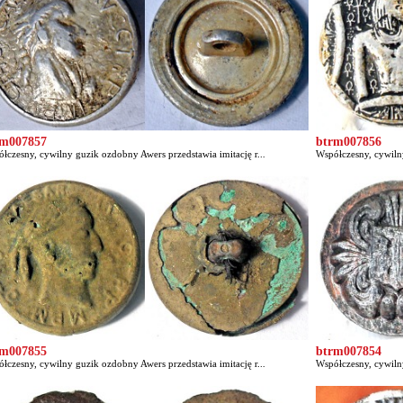
rm007857
btrm007856
łczesny, cywilny guzik ozdobny Awers przedstawia imitację r...
Współczesny, cywiln
rm007855
btrm007854
łczesny, cywilny guzik ozdobny Awers przedstawia imitację r...
Współczesny, cywilny