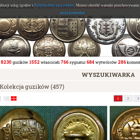
tonarium.eu
alizacji usług zgodnie z
Polityką dotyczącą cookies
. Możesz określić warunki przechowywania l
- Strona Polskich Kolekcjonerów Guzików
ukryj komunikat
8230
1552
766
684
286
guzików
właścicieli
sygnatur
wytwórców
koment
WYSZUKIWARKA
Kolekcja guzików (457)
1
2
3