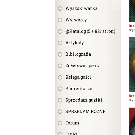
Wyszukiwarka
Wytwórcy
bt
Bryt
@Katalog (5 + 821 stron)
Artykuły
Bibliografia
Zgłoś swój guzik
Księga gości
Komentarze
bt
Sprzedam guziki
Bryt
SPRZEDAM RÓŻNE
Forum
Linki