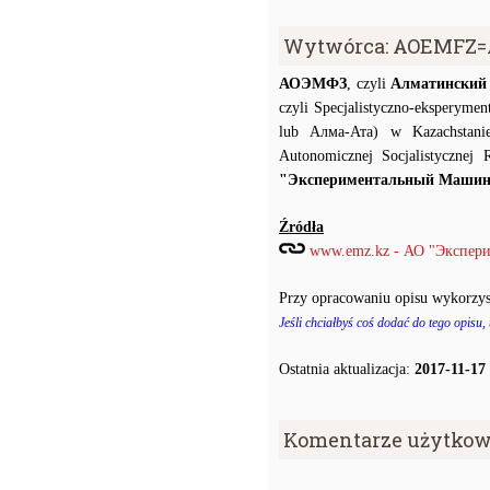
Wytwórca: AOEMFZ=
АОЭМФЗ
, czyli
Алматинский
czyli Specjalistyczno-eksperyme
lub Алма-Ата) w Kazachstani
Autonomicznej Socjalistycznej 
"Экспериментальный Машин
Źródła
www.emz.kz - АО "Экспер
Przy opracowaniu opisu wykorzys
Jeśli chciałbyś coś dodać do tego opisu,
Ostatnia aktualizacja:
2017-11-17
Komentarze użytkow