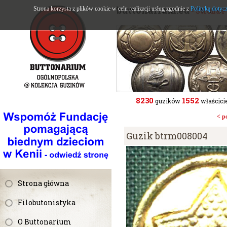
buttonarium.eu
Strona korzysta z plików cookie w celu realizacji usług zgodnie z
Polityką dotyc
- Strona 
8230
1552
guzików
właścicie
< p
Guzik btrm008004
Strona główna
Filobutonistyka
O Buttonarium