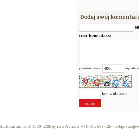
Dodaj swój komentar
au
treść komentarza
pozostało znaków:
napisałeś 
kod z obrazka
Buttonarium.eu © 2000-2026 by rwb Warsaw +48-602-508-126 -
rwbguziki@wp