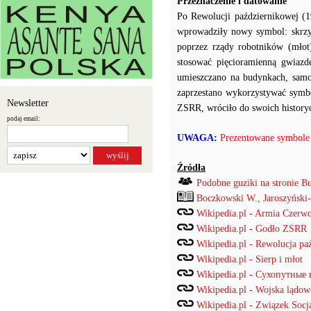
Przeznaczenie i datowanie
Po Rewolucji październikowej (
wprowadziły nowy symbol: skrzyż
poprzez rządy robotników (młot
stosować pięcioramienną gwiaz
umieszczano na budynkach, sam
zaprzestano wykorzystywać symbol
Newsletter
ZSRR, wróciło do swoich history
podaj email:
UWAGA:
Prezentowane symbole n
Źródła
Podobne guziki na stronie B
Boczkowski W., Jaroszyński
Wikipedia.pl - Armia Czerw
Wikipedia.pl - Godło ZSRR
Wikipedia.pl - Rewolucja pa
Wikipedia.pl - Sierp i młot
Wikipedia.pl - Сухопутные 
Wikipedia.pl - Wojska lądow
Wikipedia.pl - Związek Socj