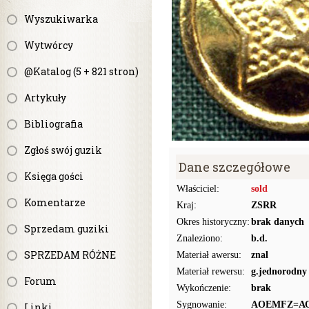
Wyszukiwarka
Wytwórcy
@Katalog (5 + 821 stron)
Artykuły
Bibliografia
Zgłoś swój guzik
Dane szczegółowe
Księga gości
Właściciel:
sold
Komentarze
Kraj:
ZSRR
Okres historyczny:
brak danych
Sprzedam guziki
Znaleziono:
b.d.
SPRZEDAM RÓŻNE
Materiał awersu:
znal
Materiał rewersu:
g.jednorodny
Forum
Wykończenie:
brak
Sygnowanie:
AOEMFZ=А
Linki