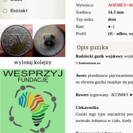
Wytwórca:
AOEMFZ=АО
Kontakt
Średnica:
14.3 mm
Typ uszka:
drut
Rant:
●--|
Profil:
(#| - odlew, 
Opis guzika
Radziecki guzik wojskowy
wojsk
wylosuj kolejny
© buttonarium.eu
Awers
przedstawia pięcioramienn
na obrzeżu guzika znajduje się po
Rewers
sygnowany: АОЭМФЗ ★
Ciekawostka
Guziki tego typu najczęściej p
uwierało żołnierza w ciało, kiedy