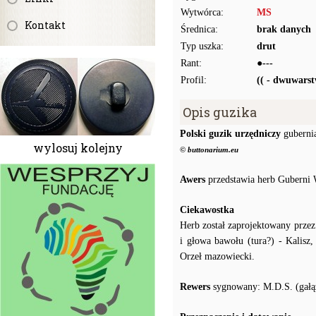
Wytwórca:
MS
Kontakt
Średnica:
brak danych
Typ uszka:
drut
Rant:
●---
Profil:
(( - dwuwars
Opis guzika
Polski guzik urzędniczy
guberni
wylosuj kolejny
© buttonarium.eu
Awers
przedstawia herb Guberni 
Ciekawostka
Herb został zaprojektowany przez
i głowa bawołu (tura?) - Kalisz
Orzeł mazowiecki.
Rewers
sygnowany: M.D.S. (gałąz