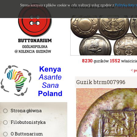
buttonarium.eu
Strona korzysta z plików cookie w celu realizacji usług zgodnie z
Polityką dotyc
- Strona 
8230
1552
guzików
właścicie
< p
Guzik btrm007996
Strona główna
Filobutonistyka
O Buttonarium