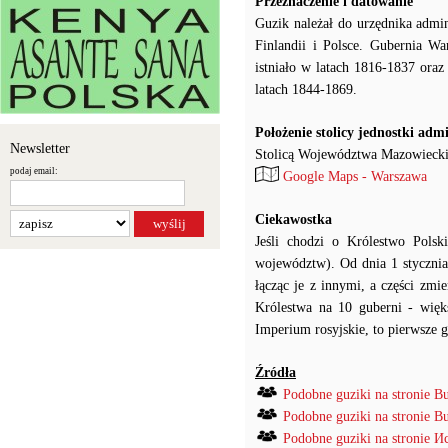
Przeznaczenie i datowanie
Guzik należał do urzędnika admi
Finlandii i Polsce. Gubernia W
istniało w latach 1816-1837 ora
latach 1844-1869.
Położenie stolicy jednostki adm
Newsletter
Stolicą Województwa Mazowieckie
podaj email:
Google Maps - Warszawa
Ciekawostka
Jeśli chodzi o Królestwo Pol
województw). Od dnia 1 stycznia
łącząc je z innymi, a części zm
Królestwa na 10 guberni - więks
Imperium rosyjskie, to pierwsze 
Źródła
Podobne guziki na stronie B
Podobne guziki na stronie B
Podobne guziki na stronie