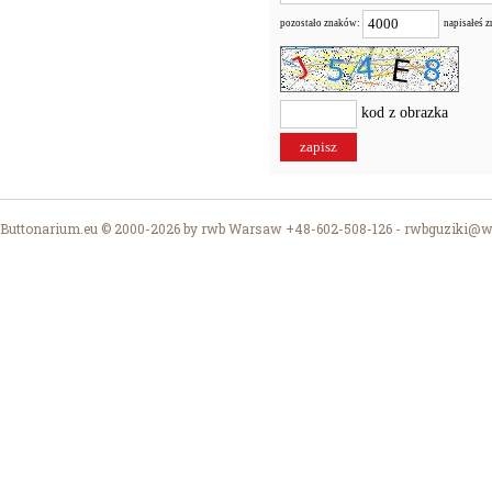
pozostało znaków:
napisałeś 
kod z obrazka
Buttonarium.eu © 2000-2026 by rwb Warsaw +48-602-508-126 -
rwbguziki@wp