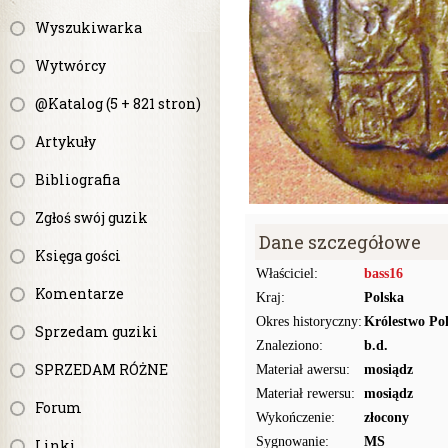
Wyszukiwarka
Wytwórcy
@Katalog (5 + 821 stron)
Artykuły
Bibliografia
Zgłoś swój guzik
Dane szczegółowe
Księga gości
Właściciel:
bass16
Komentarze
Kraj:
Polska
Okres historyczny:
Królestwo Pol
Sprzedam guziki
Znaleziono:
b.d.
SPRZEDAM RÓŻNE
Materiał awersu:
mosiądz
Materiał rewersu:
mosiądz
Forum
Wykończenie:
złocony
Sygnowanie:
MS
Linki