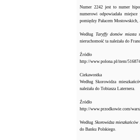
Numer 2242 jest to numer hipo
numerowi odpowiadała miejsce 
pomiędzy Pałacem Mostowskich, a
Według
Taryffy domów miasta s
nieruchomość ta należała do Fran
Źródło
http://www.polona.pl/item/516874
Ciekawostka
Według Skorowidza mieszkańcó
należała do Tobiasza Laternera.
Źródło
http://www.przodkowie.com/war
Według
Skorowidza mieszkańców 
do Banku Polskiego.