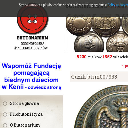
buttonarium.eu
Strona korzysta z plików cookie w celu realizacji usług zgodnie z
Polityką dotyc
- Strona 
8230
1552
guzików
właścicie
< p
Guzik btrm007933
Strona główna
Filobutonistyka
O Buttonarium