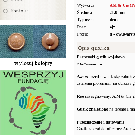
Wytwórca:
AM & Cie (Pa
Kontakt
Średnica:
21.0 mm
Typ uszka:
drut
Rant:
●|=|
Profil:
(| - dwuwars
Opis guzika
Francuski guzik wojskowy
wylosuj kolejny
© buttonarium.eu
Awers
przedstawia laskę zakońc
czterema piorunami, na obrzeżu 
Rewers
sygnowany: A.M & Cie 
Guzik znaleziono
na terenie Fran
Przeznaczenie i datowanie
Guzik należał do oficerów Archi