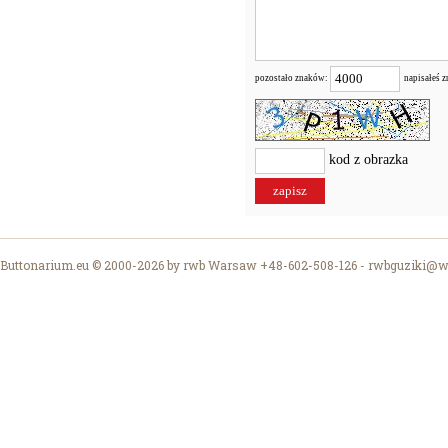
pozostało znaków:
napisałeś 
kod z obrazka
Buttonarium.eu © 2000-2026 by rwb Warsaw +48-602-508-126 -
rwbguziki@wp