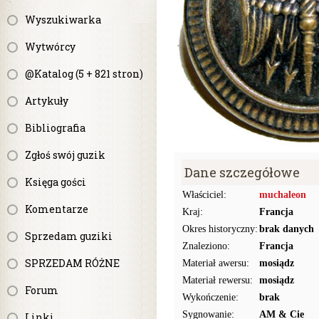
Wyszukiwarka
Wytwórcy
@Katalog (5 + 821 stron)
Artykuły
Bibliografia
Zgłoś swój guzik
Dane szczegółowe
Księga gości
Właściciel:
muchaleon
Komentarze
Kraj:
Francja
Okres historyczny:
brak danych
Sprzedam guziki
Znaleziono:
Francja
SPRZEDAM RÓŻNE
Materiał awersu:
mosiądz
Materiał rewersu:
mosiądz
Forum
Wykończenie:
brak
Sygnowanie:
AM & Cie
Linki