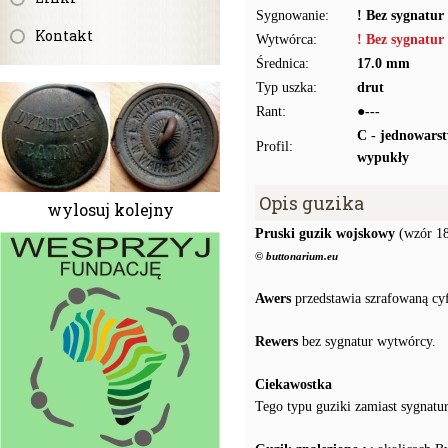
Sygnowanie:
! Bez sygnatur
Kontakt
Wytwórca:
! Bez sygnatur
Średnica:
17.0 mm
Typ uszka:
drut
Rant:
●---
C - jednowars
Profil:
wypukły
Opis guzika
wylosuj kolejny
Pruski guzik wojskowy
(wzór 1
© buttonarium.eu
Awers
przedstawia szrafowaną cyf
Rewers
bez sygnatur wytwórcy.
Ciekawostka
Tego typu guziki zamiast sygnatur