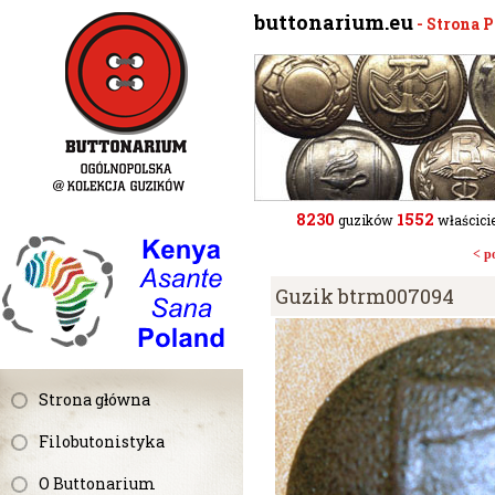
buttonarium.eu
- Strona 
8230
1552
guzików
właścicie
< p
Guzik btrm007094
Strona główna
Filobutonistyka
O Buttonarium