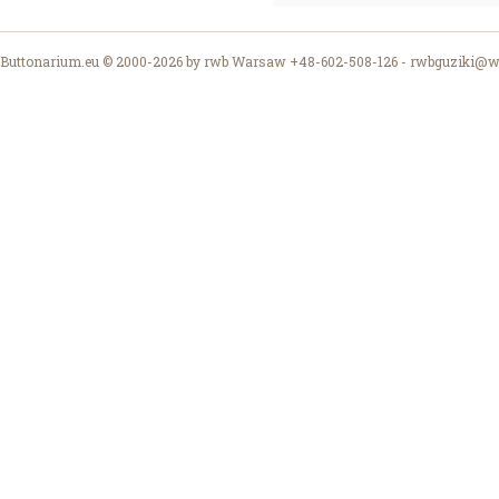
Buttonarium.eu © 2000-2026 by rwb Warsaw +48-602-508-126 -
rwbguziki@wp