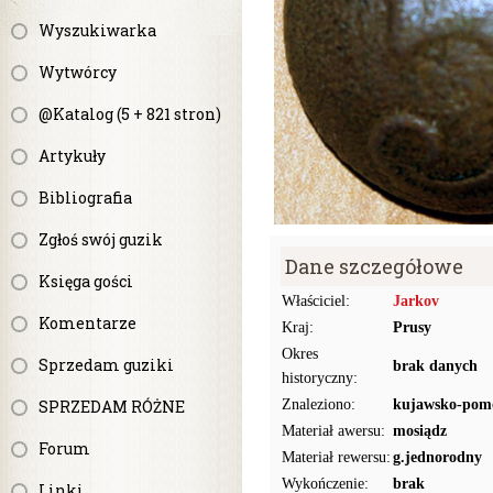
Wyszukiwarka
Wytwórcy
@Katalog (5 + 821 stron)
Artykuły
Bibliografia
Zgłoś swój guzik
Dane szczegółowe
Księga gości
Właściciel:
Jarkov
Komentarze
Kraj:
Prusy
Okres
Sprzedam guziki
brak danych
historyczny:
SPRZEDAM RÓŻNE
Znaleziono:
kujawsko-pomo
Materiał awersu:
mosiądz
Forum
Materiał rewersu:
g.jednorodny
Wykończenie:
brak
Linki