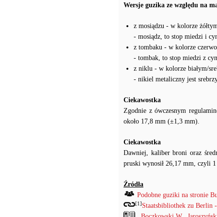
Wersje guzika ze względu na m
z mosiądzu - w kolorze żółty
- mosiądz, to stop miedzi i c
z tombaku - w kolorze czerw
- tombak, to stop miedzi z c
z niklu - w kolorze białym/sr
- nikiel metaliczny jest sreb
Ciekawostka
Zgodnie z ówczesnym regulaminem
około 17,8 mm (±1,3 mm).
Ciekawostka
Dawniej, kaliber broni oraz śre
pruski wynosił 26,17 mm, czyli 1 
Źródła
Podobne guziki na stronie B
[1]
Staatsbibliothek zu Berlin 
Boczkowski W., Jaroszyńs