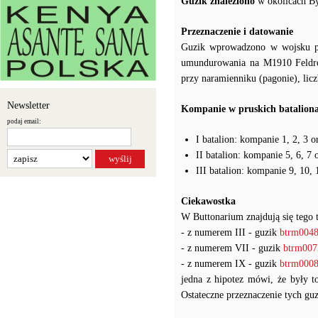
Guzik znaleziono
w okolicach By
Przeznaczenie i datowanie
Guzik wprowadzono w wojsku pr
umundurowania na M1910 Feldroc
przy naramienniku (pagonie), li
Newsletter
Kompanie w pruskich batalion
podaj email:
I batalion: kompanie 1, 2, 3 o
II batalion: kompanie 5, 6, 7 
III batalion: kompanie 9, 10, 
Ciekawostka
W Buttonarium znajdują się tego 
- z numerem III - guzik
btrm004
- z numerem VII - guzik
btrm007
- z numerem IX - guzik
btrm000
jedna z hipotez mówi, że były t
Ostateczne przeznaczenie tych gu