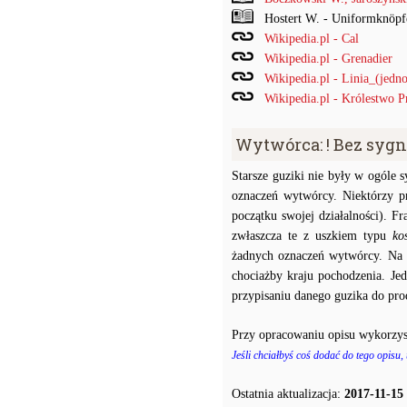
Hostert W. - Uniformknöpf
Wikipedia.pl - Cal
Wikipedia.pl - Grenadier
Wikipedia.pl - Linia_(jedno
Wikipedia.pl - Królestwo P
Wytwórca: ! Bez syg
Starsze guziki nie były w ogóle
oznaczeń wytwórcy. Niektórzy p
początku swojej działalności). F
zwłaszcza te z uszkiem typu
ko
żadnych oznaczeń wytwórcy. Na p
chociażby kraju pochodzenia. J
przypisaniu danego guzika do prod
Przy opracowaniu opisu wykorzys
Jeśli chciałbyś coś dodać do tego opisu,
Ostatnia aktualizacja:
2017-11-15