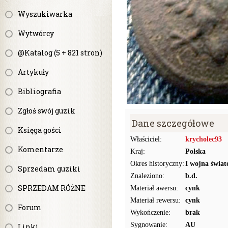
Wyszukiwarka
Wytwórcy
@Katalog (5 + 821 stron)
Artykuły
Bibliografia
Zgłoś swój guzik
Dane szczegółowe
Księga gości
Właściciel:
krycholec93
Komentarze
Kraj:
Polska
Okres historyczny:
I wojna świat
Sprzedam guziki
Znaleziono:
b.d.
SPRZEDAM RÓŻNE
Materiał awersu:
cynk
Materiał rewersu:
cynk
Forum
Wykończenie:
brak
Sygnowanie:
AU
Linki