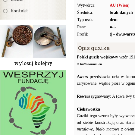
Wytwórca:
AU (Wien)
Kontakt
Średnica:
brak danych
Typ uszka:
drut
Rant:
●-|-
Profil:
(| - dwuwars
Opis guzika
Polski guzik wojskowy
wzór 1917
wylosuj kolejny
© buttonarium.eu
Awers
przedstawia orła w koron
zarysowane, wąskie pióra w ogoni
Rewers
sygnowany: A (dwa lwy tr
Ciekawostka
Guziki tego wzoru były wytwarzan
od siebie konstrukcją oraz sta
metalowe, biało matowe z orłem