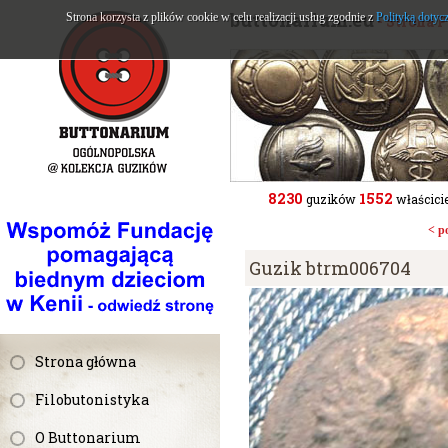
buttonarium.eu
Strona korzysta z plików cookie w celu realizacji usług zgodnie z
Polityką dotyc
- Strona 
8230
1552
guzików
właścicie
< p
Guzik btrm006704
Strona główna
Filobutonistyka
O Buttonarium