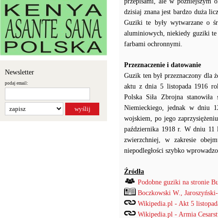
przepisami, ale w późniejszym 
dzisiaj znana jest bardzo duża l
Guziki te były wytwarzane o ś
aluminiowych, niekiedy guziki t
farbami ochronnymi.
Przeznaczenie i datowanie
Newsletter
Guzik ten był przeznaczony dla ż
podaj email:
aktu z dnia 5 listopada 1916 ro
Polska Siła Zbrojna stanowiła
Niemieckiego, jednak w dniu 12
wojskiem, po jego zaprzysiężeniu
października 1918 r. W dniu 11 
zwierzchniej, w zakresie obe
niepodległości szybko wprowadzo
Źródła
Podobne guziki na stronie B
Boczkowski W., Jaroszyński
Wikipedia.pl - Akt 5 listopad
Wikipedia.pl - Armia Cesars