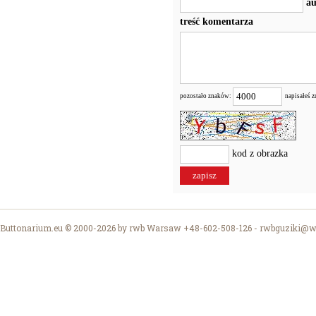
au
treść komentarza
pozostało znaków:
napisałeś 
kod z obrazka
Buttonarium.eu © 2000-2026 by rwb Warsaw +48-602-508-126 -
rwbguziki@wp