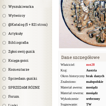
Wyszukiwarka
Wytwórcy
@Katalog (5 + 821 stron)
Artykuły
Bibliografia
Zgłoś swój guzik
Dane szczegółowe
Księga gości
Właściciel:
mst28
Komentarze
Kraj:
Austria
Okres historyczny:
brak danych
Sprzedam guziki
Znaleziono:
małopolskie
SPRZEDAM RÓŻNE
Materiał awersu:
mosiądz
Materiał rewersu:
mosiądz
Forum
Wykończenie:
srebrzony
Sygnowanie:
TW
Linki