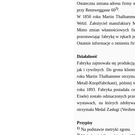
Ostateczna zmiana adresu firmy na
7)
przy Rennweggasse 60
.
W 1850 roku Martin Thalhammer 
Welzl. Założyciel manufaktury 
Mimo zmian własnościowych fi
pozostawiając fabrykę w rękach j
Ostatnie informacje o istnieniu f
Działalność
Fabryka zajmowała się produkcją
jak i cywilnych. Do grona klient
roku Martin Thalhammer otrzyma
Metall-Knopffabrikant), później t
roku 1893. Fabryka posiadała ce
Eisele) zostało odznaczonych prze
wystawach, na których zdobywa
otrzymała Medal Zasługi (Verdien
Przypisy
1)
Na podstawie metryki zgonu.
2)