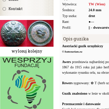
Wytwórca:
TW (Wien)
Kontakt
Średnica:
24.0 mm
Typ uszka:
drut
Rant:
●---
Profil:
|| - dwuwarst
Opis guzika
Austriacki guzik urzędniczy
wylosuj kolejny
© buttonarium.eu
Awers
przedstawia najbardziej po
1867 do 1915 roku już jako her
wykonanie rysunku orła, na obrze
Rewers
sygnowany: ✿ T (herb sz
Guzik znaleziono
w lesie w okol
Przeznaczenie i datowanie