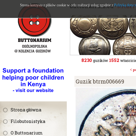
buttonarium.eu
Strona korzysta z plików cookie w celu realizacji usług zgodnie z
Polityką dotyc
- Strona 
8230
1552
guzików
właścicie
< p
Guzik btrm006669
Strona główna
Filobutonistyka
O Buttonarium