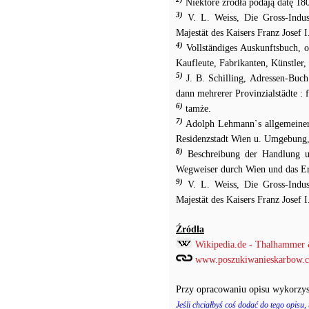
Niektóre źródła podają datę 180
3)
V. L. Weiss, Die Gross-Indust
Majestät des Kaisers Franz Josef I
4)
Vollständiges Auskunftsbuch, od
Kaufleute, Fabrikanten, Künstler,
5)
J. B. Schilling, Adressen-Buch
dann mehrerer Provinzialstädte : 
6)
tamże.
7)
Adolph Lehmann`s allgemeiner 
Residenzstadt Wien u. Umgebung,
8)
Beschreibung der Handlung und
Wegweiser durch Wien und das Erz
9)
V. L. Weiss, Die Gross-Indust
Majestät des Kaisers Franz Josef I
Źródła
Wikipedia.de - Thalhammer
www.poszukiwanieskarbow.c
Przy opracowaniu opisu wykorzys
Jeśli chciałbyś coś dodać do tego opisu,