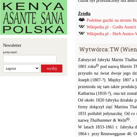
Guzik był przeznaczony dla aust
Źródła
Podobne guziki na stronie B
Wikipedia.pl - Godło Austrii
Wikipedia.pl - Herb Austro-
Newsletter
Wytwórca: TW (Wien
podaj email:
Założyciel fabryki Martin Thalh
2)
1801 roku
pod nazwą
Martin T
przyszło na świat dwoje jego d
Joseph (1807-?). Między 1807 a 
przeniosła się tam także produkc
Katharina (1810-?), ona też został
Od około 1820 fabryka działała p
firmy dołączył zięć Martina Tha
1831 poślubił jedynaczkę. Od co
5)
nazwę
Thalhammer & Welzl
.
W latach 1833-1861 r. fabryka 
1864 r. przy Rennweggasse 46. O