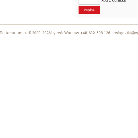
kod z obrazka
Buttonarium.eu © 2000-2026 by rwb Warsaw +48-602-508-126 -
rwbguziki@wp