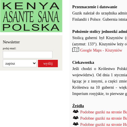
Przeznaczenie i datowanie
Guzik należał do urzędnika admi
Finlandii i Polsce. Gubernia ist
Położenie stolicy jednostki adm
Stolicą guberni był Kiszyniów 
Newsletter
(azymut: 133°). Kiszyniów leży o
podaj email:
Google Maps - Kiszyniów
Ciekawostka
Jeśli chodzi o Królestwo Pol
województw). Od dnia 1 stycznia
łącząc je z innymi, a części zm
Królestwa na 10 guberni - więks
Imperium rosyjskie, to pierwsze 
Źródła
Podobne guziki na stronie B
Podobne guziki na stronie B
Podobne guziki na stronie