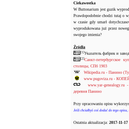
Ciekawostka
W Buttonarium jest guzik wyprod
Prawdopodobnie chodzi tutaj o wy
w czasie gdy umarł dotychczasowy
wyprodukowana już przez nowego 
swojego imienia?
Źródła
[1]
Указатель фабрик и заво
[2]
Санкт-петербургское к
столицы, СПб 1903
Wikipedia.ru - Панино (Т
www.pugoviza.ru - КО
www.yar-genealogy.ru
деревня Панино
Przy opracowaniu opisu wykorzys
Jeśli chciałbyś coś dodać do tego opisu,
Ostatnia aktualizacja:
2017-11-17