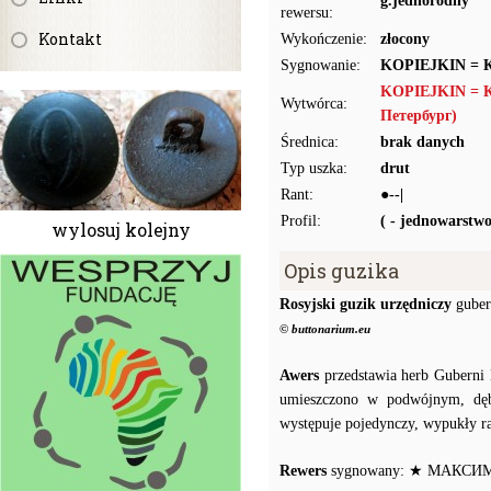
g.jednorodny
rewersu:
Kontakt
Wykończenie:
złocony
Sygnowanie:
KOPIEJKIN =
KOPIEJKIN = 
Wytwórca:
Петербург)
Średnica:
brak danych
Typ uszka:
drut
Rant:
●--|
Profil:
( - jednowarstw
wylosuj kolejny
Opis guzika
Rosyjski guzik urzędniczy
guber
© buttonarium.eu
Awers
przedstawia herb Guberni B
umieszczono w podwójnym, dę
występuje pojedynczy, wypukły ra
Rewers
sygnowany: ★ МАКСИМЪ ★