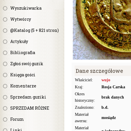
Wyszukiwarka
Wytwórcy
@Katalog (5 + 821 stron)
Artykuły
Bibliografia
Zgłoś swój guzik
Dane szczegółowe
Księga gości
Właściciel:
wujo
Komentarze
Kraj:
Rosja Carska
Okres
Sprzedam guziki
brak danych
historyczny:
SPRZEDAM RÓŻNE
Znaleziono:
b.d.
Materiał
mosiądz
Forum
awersu:
Materiał
Linki