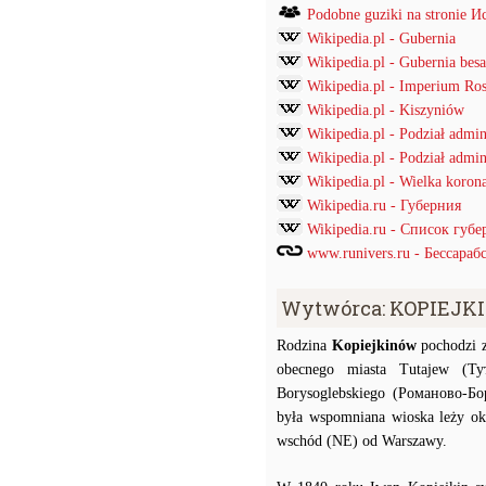
Podobne guziki na stronie
Wikipedia.pl - Gubernia
Wikipedia.pl - Gubernia bes
Wikipedia.pl - Imperium Ros
Wikipedia.pl - Kiszyniów
Wikipedia.pl - Podział admi
Wikipedia.pl - Podział admin
Wikipedia.pl - Wielka korona
Wikipedia.ru - Губерния
Wikipedia.ru - Список губ
www.runivers.ru - Бессараб
Wytwórca: KOPIEJK
Rodzina
Kopiejkinów
pochodzi z
obecnego miasta Tutajew (Ту
Borysoglebskiego (Романово-Бо
była wspomniana wioska leży o
wschód (NE) od Warszawy.