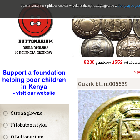
buttonarium.eu
Strona korzysta z plików cookie w celu realizacji usług zgodnie z
Polityką dotyc
- Strona 
8230
1552
guzików
właścicie
< p
Guzik btrm006639
Strona główna
Filobutonistyka
O Buttonarium