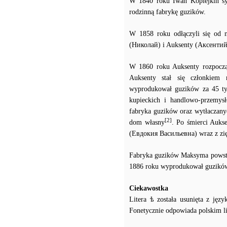
W 1840 roku Iwan Kopiejkin s
rodzinną fabrykę guzików.
W 1858 roku odłączyli się od 
(Николай) i Auksenty (Аксентий
W 1860 roku Auksenty rozpoczą
Auksenty stał się członkiem 
wyprodukował guzików za 45 tys
kupieckich i handlowo-przemysło
fabryka guzików oraz wytłaczany
[2]
dom własny
. Po śmierci Auks
(Евдокия Васильевна) wraz z z
Fabryka guzików Maksyma powstał
1886 roku wyprodukował guzików z
Ciekawostka
Litera ѣ została usunięta z ję
Fonetycznie odpowiada polskim lit