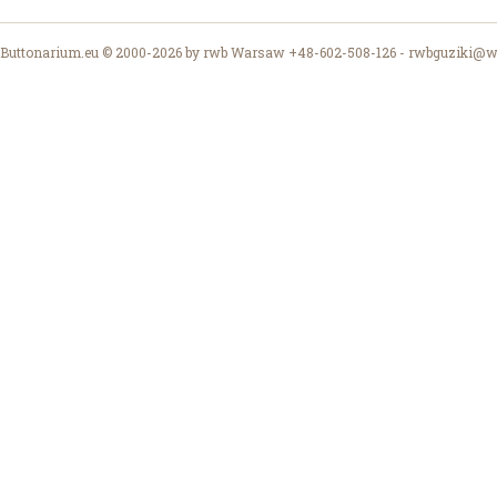
Buttonarium.eu © 2000-2026 by rwb Warsaw +48-602-508-126 -
rwbguziki@wp