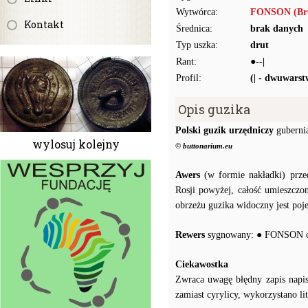
Wytwórca:
FONSON (Bru
Kontakt
Średnica:
brak danych
Typ uszka:
drut
Rant:
●--|
Profil:
(| - dwuwars
Opis guzika
Polski guzik urzędniczy
guberni
wylosuj kolejny
© buttonarium.eu
Awers
(w formie nakładki) prze
Rosji powyżej, całość umiesz
obrzeżu guzika widoczny jest poj
Rewers
sygnowany: ● FONSON 
Ciekawostka
Zwraca uwagę błędny zapis napis
zamiast cyrylicy, wykorzystano lit