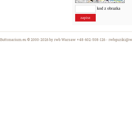
kod z obrazka
Buttonarium.eu © 2000-2026 by rwb Warsaw +48-602-508-126 -
rwbguziki@wp