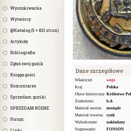
Wyszukiwarka
Wytwórcy
@Katalog (5 + 821 stron)
Artykuły
Bibliografia
Zgłoś swój guzik
Dane szczegółowe
Księga gości
Właściciel:
wujo
Komentarze
Kraj:
Polska
Okres historyczny:
Królestwo Pol
Sprzedam guziki
Znaleziono:
b.d.
SPRZEDAM RÓŻNE
Materiał awersu:
mosiądz
Materiał rewersu:
cynk
Forum
Wykończenie:
nakładany
Sygnowanie:
FONSON
Linki