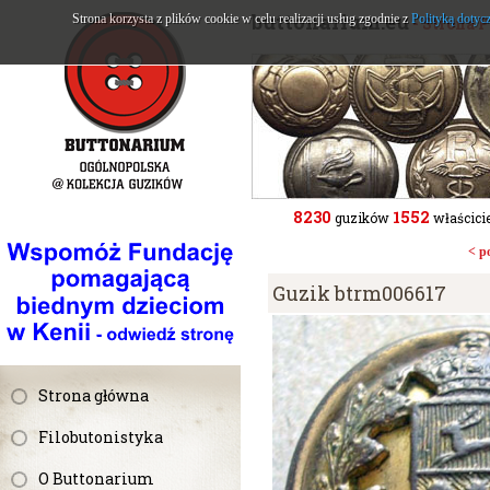
buttonarium.eu
Strona korzysta z plików cookie w celu realizacji usług zgodnie z
Polityką dotyc
- Strona 
8230
1552
guzików
właścicie
< p
Guzik btrm006617
Strona główna
Filobutonistyka
O Buttonarium