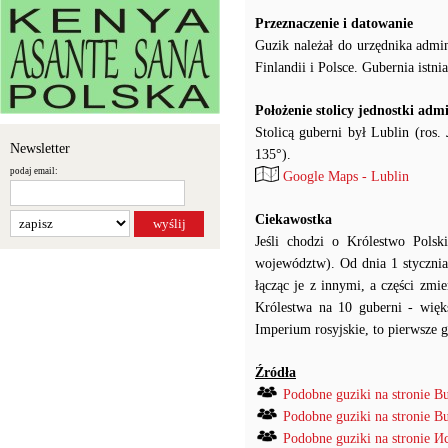
Przeznaczenie i datowanie
Guzik należał do urzędnika admi
Finlandii i Polsce. Gubernia ist
Położenie stolicy jednostki adm
Stolicą guberni był Lublin (ros
Newsletter
135°).
podaj email:
Google Maps - Lublin
Ciekawostka
Jeśli chodzi o Królestwo Pol
województw). Od dnia 1 stycznia
łącząc je z innymi, a części zm
Królestwa na 10 guberni - więks
Imperium rosyjskie, to pierwsze 
Źródła
Podobne guziki na stronie B
Podobne guziki na stronie B
Podobne guziki na stronie