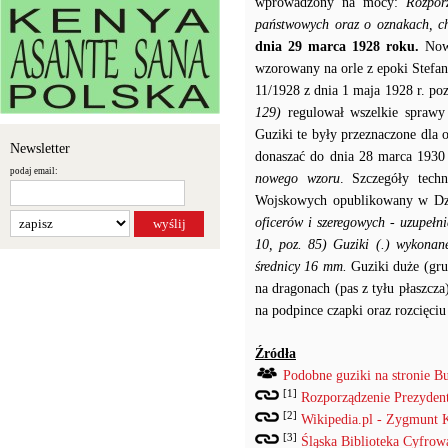
wprowadzony na mocy:
Rozpor
państwowych oraz o oznakach, ch
dnia 29 marca 1928 roku.
Now
wzorowany na orle z epoki Stef
11/1928 z dnia 1 maja 1928 r. po
129)
regulował wszelkie spraw
Guziki te były przeznaczone dla 
Newsletter
donaszać do dnia 28 marca 1930
podaj email:
nowego wzoru
. Szczegóły tech
Wojskowych opublikowany w Dzi
oficerów i szeregowych - uzupełn
10, poz. 85)
Guziki (.) wykonan
średnicy 16 mm.
Guziki duże (gru
na dragonach (pas z tyłu płaszcz
na podpince czapki oraz rozcięciu
Źródła
Podobne guziki na stronie B
[1]
Rozporządzenie Prezydenta
[2]
Wikipedia.pl - Zygmunt 
[3]
Śląska Biblioteka Cyfrow