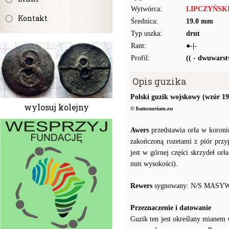
Wytwórca:
LIPCZYŃSKI
Kontakt
Średnica:
19.0 mm
Typ uszka:
drut
Rant:
●-|-
Profil:
(( - dwuwars
Opis guzika
Polski guzik wojskowy (wzór 19
wylosuj kolejny
© buttonarium.eu
Awers
przedstawia orła w koroni
zakończoną rozetami z piór prz
jest w górnej części skrzydeł o
mm wysokości).
Rewers
sygnowany: N/S MASY
Przeznaczenie i datowanie
Guzik ten jest określany mianem