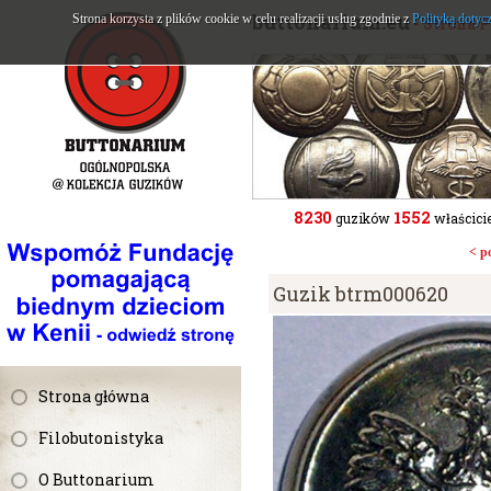
buttonarium.eu
Strona korzysta z plików cookie w celu realizacji usług zgodnie z
Polityką dotyc
- Strona 
8230
1552
guzików
właścicie
< p
Guzik btrm000620
Strona główna
Filobutonistyka
O Buttonarium