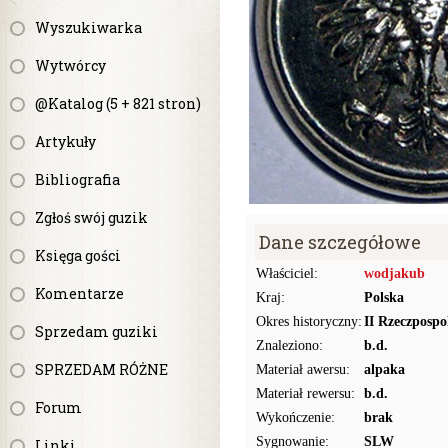
Wyszukiwarka
Wytwórcy
@Katalog (5 + 821 stron)
Artykuły
Bibliografia
Zgłoś swój guzik
Dane szczegółowe
Księga gości
Właściciel:
wodjakub
Komentarze
Kraj:
Polska
Okres historyczny:
II Rzeczpospo
Sprzedam guziki
Znaleziono:
b.d.
SPRZEDAM RÓŻNE
Materiał awersu:
alpaka
Materiał rewersu:
b.d.
Forum
Wykończenie:
brak
Sygnowanie:
SLW
Linki