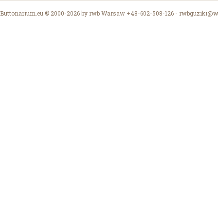
Buttonarium.eu © 2000-2026 by rwb Warsaw +48-602-508-126 -
rwbguziki@wp