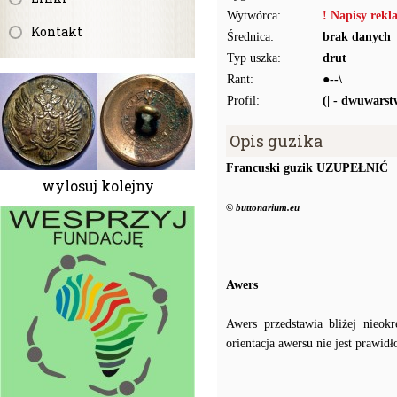
Wytwórca:
! Napisy rek
Kontakt
Średnica:
brak danych
Typ uszka:
drut
Rant:
●--\
Profil:
(| - dwuwars
Opis guzika
Francuski guzik UZUPEŁNIĆ
wylosuj kolejny
© buttonarium.eu
Awers
Awers przedstawia bliżej nieok
orientacja awersu nie jest prawidł