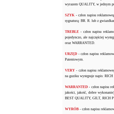
wyrazem QUALITY, w jednym pr
SZYK
- człon napisu reklamow
sygnaturą: BR. R. lub z gwiazdka
TREBLE
- człon napisu reklam
pojedynczo, ale najczęściej 
oraz WARRANTED.
URZĘD
- człon napisu reklamo
Patentowym.
VERY
- człon napisu reklamow
na guziku występuje napis: RI
WARRANTED
- człon napisu r
jakości, jakość, dobre wykonanie
BEST QUALITY, GILT, RICH 
WYRÓB
- człon napisu rekla