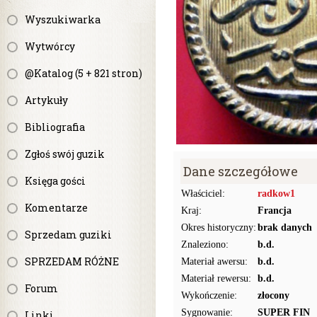
Wyszukiwarka
Wytwórcy
@Katalog (5 + 821 stron)
Artykuły
Bibliografia
Zgłoś swój guzik
Dane szczegółowe
Księga gości
Właściciel:
radkow1
Komentarze
Kraj:
Francja
Okres historyczny:
brak danych
Sprzedam guziki
Znaleziono:
b.d.
SPRZEDAM RÓŻNE
Materiał awersu:
b.d.
Materiał rewersu:
b.d.
Forum
Wykończenie:
złocony
Sygnowanie:
SUPER FIN
Linki