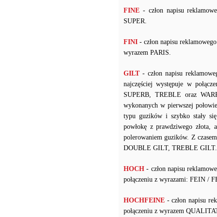
FINE
- człon napisu reklamowe
SUPER.
FINI
- człon napisu reklamowego
wyrazem PARIS.
GILT
- człon napisu reklamowe
najczęściej występuje w po
SUPERB, TREBLE oraz WARRANT
wykonanych w pierwszej połowie
typu guzików i szybko stały s
powłokę z prawdziwego złota, a
polerowaniem guzików. Z czasem 
DOUBLE GILT, TREBLE GILT.
HOCH
- człon napisu reklamow
połączeniu z wyrazami: FEIN /
HOCHFEINE
- człon napisu re
połączeniu z wyrazem QUALIT