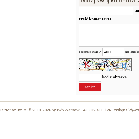
Dodaj swój komentar
au
treść komentarza
pozostało znaków:
napisałeś 
kod z obrazka
Buttonarium.eu © 2000-2026 by rwb Warsaw +48-602-508-126 -
rwbguziki@wp