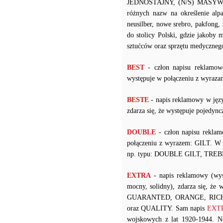
JEDNOSTAJNY, (N/S) MASYWNY 
różnych nazw na określenie alpak
neusilber, nowe srebro, pakfong,
do stolicy Polski, gdzie jakoby 
sztućców oraz sprzętu medyczneg
BEST
- człon napisu reklamow
występuje w połączeniu z wy
BESTE
- napis reklamowy w języ
zdarza się, że występuje pojedy
DOUBLE
- człon napisu reklam
połączeniu z wyrazem: GILT. W p
np. typu: DOUBLE GILT, TREB
EXTRA
- napis reklamowy (wys
mocny, solidny), zdarza się, że
GUARANTED, ORANGE, RICH
oraz QUALITY. Sam napis
EXTRA
wojskowych z lat 1920-1944. 