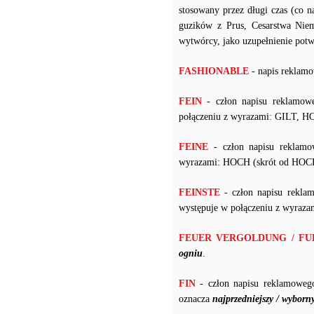
stosowany przez długi czas (co
guzików z Prus, Cesarstwa Niem
wytwórcy, jako uzupełnienie potw
FASHIONABLE
- napis reklamo
FEIN
- człon napisu reklamow
połączeniu z wyrazami: GILT, 
FEINE
- człon napisu reklamo
wyrazami: HOCH (skrót od H
FEINSTE
- człon napisu rekla
występuje w połączeniu z wyr
FEUER VERGOLDUNG / F
ogniu
.
FIN
- człon napisu reklamoweg
oznacza
najprzedniejszy / wyborn