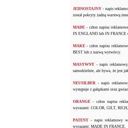
JEDNOSTAJNY
- napis reklamo
został pokryty żadną warstwą i
MADE
- człon napisu reklamowe
IN ENGLAND lub IN FRANCE ora
MAKE
- człon napisu reklamow
BEST lub z nazwą wytwórcy.
MASYWNY
- napis reklamowy
samodzielnie, ale bywa, że jest j
NEUSILBER
- napis reklamow
występuje z gałązkami oraz gwiaz
ORANGE
- człon napisu rekl
wyrazami: COLOR, GILT, RIC
PATENT
- napis reklamowy w 
wyrazami: MADE IN FRANCE.