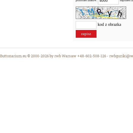
pozostało znaków:
napisałeś 
kod z obrazka
Buttonarium.eu © 2000-2026 by rwb Warsaw +48-602-508-126 -
rwbguziki@wp