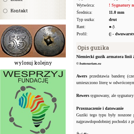
Wytwórca:
! Sygnatury n
Kontakt
Średnica:
11.0 mm
Typ uszka:
drut
Rant:
●-|\
Profil:
(| - dwuwars
Opis guzika
Niemiecki guzik armatora linii 
wylosuj kolejny
© buttonarium.eu
Awers
przedstawia banderę (cz
umieszczono literę w odwrócony
Rewers
sygnowany, ale sygnatury
Przeznaczenie i datowanie
Guziki tego typu były noszone p
najprawdopodobniej pochodzi z 