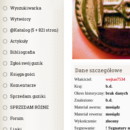
Wyszukiwarka
Wytwórcy
@Katalog (5 + 821 stron)
Artykuły
Bibliografia
Zgłoś swój guzik
Dane szczegółowe
Księga gości
Właściciel:
wojtas7534
Komentarze
Kraj:
b.d.
Okres historyczny:
brak danych
Sprzedam guziki
Znaleziono:
b.d.
SPRZEDAM RÓŻNE
Materiał awersu:
mosiądz
Materiał rewersu:
mosiądz
Forum
Wykończenie:
złocony
Sygnowanie:
! Sygnatury n
Linki