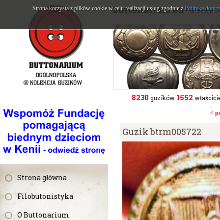
buttonarium.eu
Strona korzysta z plików cookie w celu realizacji usług zgodnie z
Polityką dotyc
- Strona 
8230
1552
guzików
właścicie
< p
Guzik btrm005722
Strona główna
Filobutonistyka
O Buttonarium