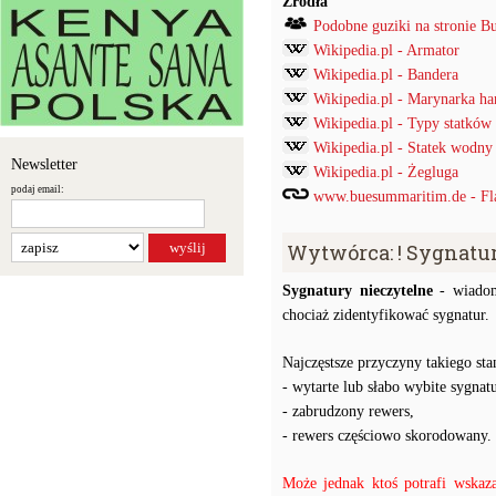
Źródła
Podobne guziki na stronie B
Wikipedia.pl - Armator
Wikipedia.pl - Bandera
Wikipedia.pl - Marynarka h
Wikipedia.pl - Typy statków
Wikipedia.pl - Statek wodny
Newsletter
Wikipedia.pl - Żegluga
podaj email:
www.buesummaritim.de - Fl
Wytwórca: ! Sygnatu
Sygnatury nieczytelne
- wiadom
chociaż zidentyfikować sygnatur.
Najczęstsze przyczyny takiego stan
- wytarte lub słabo wybite sygnatu
- zabrudzony rewers,
- rewers częściowo skorodowany.
Może jednak ktoś potrafi wskaz