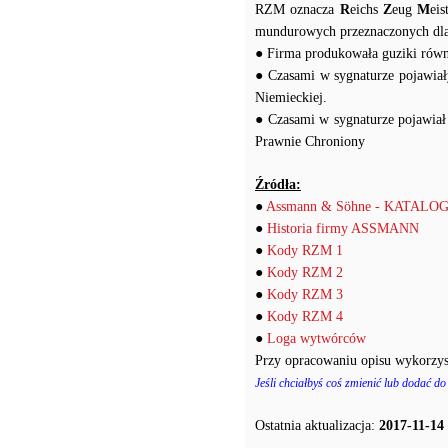
RZM oznacza
R
eichs
Z
eug
M
ei
mundurowych przeznaczonych dl
● Firma produkowała guziki równ
● Czasami w sygnaturze pojawiał
Niemieckiej.
● Czasami w sygnaturze pojawi
Prawnie Chroniony
Źródła:
●
Assmann & Söhne - KATALO
●
Historia firmy ASSMANN
●
Kody RZM 1
●
Kody RZM 2
●
Kody RZM 3
●
Kody RZM 4
●
Loga wytwórców
Przy opracowaniu opisu wykorzys
Jeśli chciałbyś coś zmienić lub dodać do
Ostatnia aktualizacja:
2017-11-14