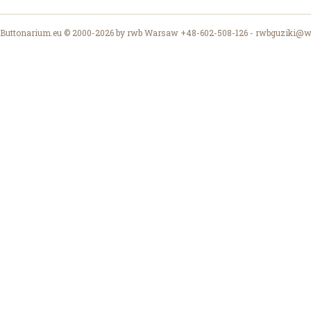
Buttonarium.eu © 2000-2026 by rwb Warsaw +48-602-508-126 -
rwbguziki@wp