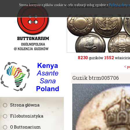
buttonarium.eu
Strona korzysta z plików cookie w celu realizacji usług zgodnie z
Polityką dotyc
- Strona 
8230
1552
guzików
właścicie
< p
Guzik btrm005706
Strona główna
Filobutonistyka
O Buttonarium