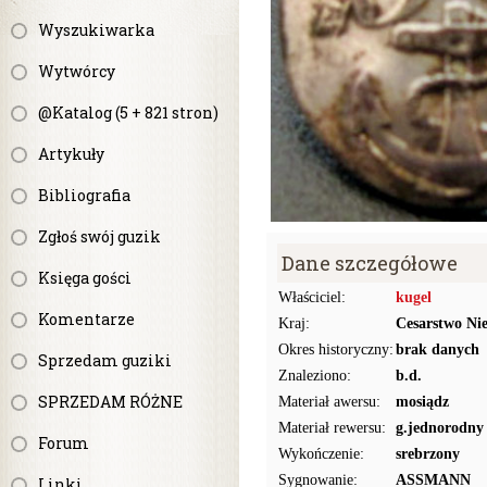
Wyszukiwarka
Wytwórcy
@Katalog (5 + 821 stron)
Artykuły
Bibliografia
Zgłoś swój guzik
Dane szczegółowe
Księga gości
Właściciel:
kugel
Komentarze
Kraj:
Cesarstwo Ni
Okres historyczny:
brak danych
Sprzedam guziki
Znaleziono:
b.d.
SPRZEDAM RÓŻNE
Materiał awersu:
mosiądz
Materiał rewersu:
g.jednorodny
Forum
Wykończenie:
srebrzony
Sygnowanie:
ASSMANN
Linki