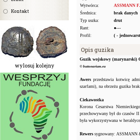
Wytwórca:
ASSMANN F.W
Kontakt
Średnica:
brak danych
Typ uszka:
drut
Rant:
●---
Profil:
( - jednowar
Opis guzika
Guzik wojskowy (marynarski) 
wylosuj kolejny
© buttonarium.eu
Awers
przedstawia kotwicę admi
szarfami), na obrzeżu guzika bra
Ciekawostka
Korona Cesarstwa Niemieckieg
przechowywany był do czasów II
była wykorzystywana w heraldyce
Rewers
sygnowany: ASSMANN &