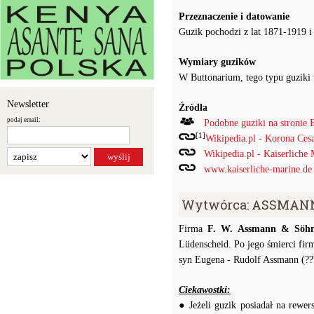
Przeznaczenie i datowanie
Guzik pochodzi z lat 1871-1919 i
Wymiary guzików
W Buttonarium, tego typu guziki
Newsletter
Źródła
podaj email:
Podobne guziki na stronie 
[1]
Wikipedia.pl - Korona Ces
Wikipedia.pl - Kaiserliche
www.kaiserliche-marine.de 
Wytwórca: ASSMANN 
Firma
F. W. Assmann & Söh
Lüdenscheid. Po jego śmierci fir
syn Eugena - Rudolf Assmann (??
Ciekawostki:
● Jeżeli guzik posiadał na rewe