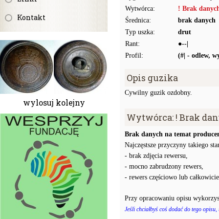
Wytwórca:
! Brak danyc
Kontakt
Średnica:
brak danych
Typ uszka:
drut
Rant:
●--|
Profil:
(#| - odlew, 
Opis guzika
Cywilny guzik ozdobny.
wylosuj kolejny
Wytwórca: ! Brak da
Brak danych na temat producen
Najczęstsze przyczyny takiego stan
- brak zdjęcia rewersu,
- mocno zabrudzony rewers,
- rewers częściowo lub całkowici
Przy opracowaniu opisu wykorzys
Jeśli chciałbyś coś dodać do tego opisu,