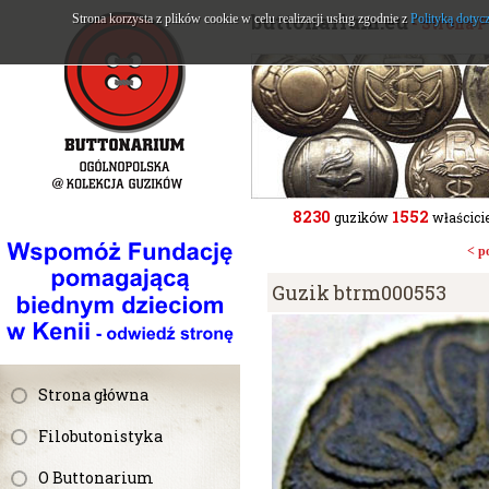
buttonarium.eu
Strona korzysta z plików cookie w celu realizacji usług zgodnie z
Polityką dotyc
- Strona 
8230
1552
guzików
właścicie
< p
Guzik btrm000553
Strona główna
Filobutonistyka
O Buttonarium