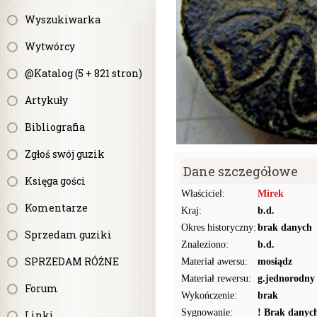
Wyszukiwarka
Wytwórcy
@Katalog (5 + 821 stron)
Artykuły
Bibliografia
Zgłoś swój guzik
Dane szczegółowe
Księga gości
Właściciel:
Mirek
Komentarze
Kraj:
b.d.
Okres historyczny:
brak danych
Sprzedam guziki
Znaleziono:
b.d.
SPRZEDAM RÓŻNE
Materiał awersu:
mosiądz
Materiał rewersu:
g.jednorodny
Forum
Wykończenie:
brak
Sygnowanie:
! Brak danyc
Linki