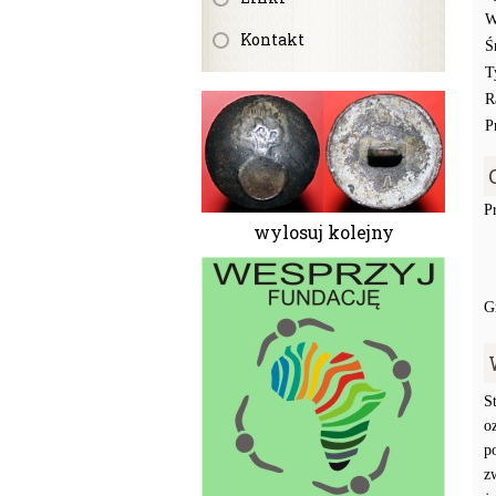
W
Kontakt
Ś
T
R
P
P
wylosuj kolejny
G
S
o
p
z