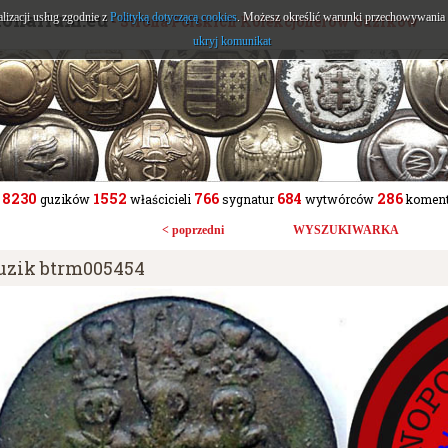
tonarium.eu
alizacji usług zgodnie z
Polityką dotyczącą cookies
. Możesz określić warunki przechowywania l
- Strona Polskich Kolekcjonerów Guzików
ukryj komunikat
8230
1552
766
684
286
guzików
właścicieli
sygnatur
wytwórców
koment
< poprzedni
WYSZUKIWARKA
uzik btrm005454