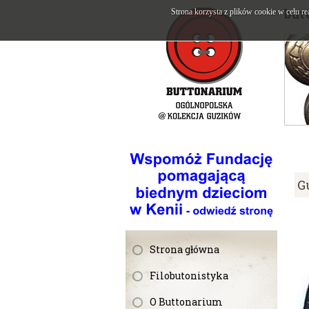
but
Strona korzysta z plików cookie w celu re
G
Strona główna
Filobutonistyka
O Buttonarium