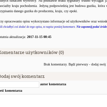
adnych oznaczeń wytwórcy. Na podstawie braku sygnatury trudno wyciągać j
hociażby kraju pochodzenia. Jedyną podpowiedzią jest budowa guzika, któr
rzypisaniu danego guzika do producenta, kraju, czy epoki.
rzy opracowaniu opisu wykorzystano informacje od użytkowników oraz wniosk
śli chciałbyś coś dodać do tego opisu, to napisz poniżej komentarz.
Nie zapomnij podać źródeł
statnia aktualizacja:
2017-11-15 08:45
Komentarze użytkowników (0)
Brak komentarzy. Bądź pierwszy - dodaj swój
Dodaj swój komentarz
autor komentarza
reść komentarza