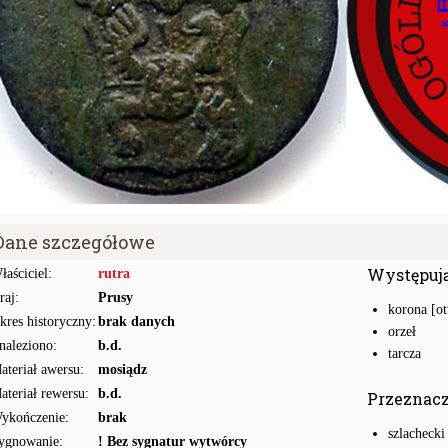
Dane szczegółowe
Występuj
łaściciel:
rutra
raj:
Prusy
korona [ot
kres historyczny:
brak danych
orzeł
naleziono:
b.d.
tarcza
ateriał awersu:
mosiądz
ateriał rewersu:
b.d.
Przeznac
ykończenie:
brak
szlachecki
ygnowanie:
! Bez sygnatur wytwórcy