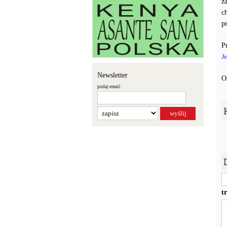
ż
c
p
P
Je
Newsletter
O
podaj email:
t