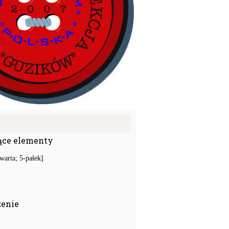
ące elementy
warta; 5-pałek]
zenie