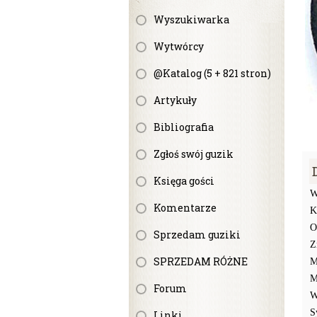
Wyszukiwarka
Wytwórcy
@Katalog (5 + 821 stron)
Artykuły
Bibliografia
Zgłoś swój guzik
Księga gości
W
Komentarze
K
O
Sprzedam guziki
Z
SPRZEDAM RÓŻNE
M
M
Forum
W
S
Linki