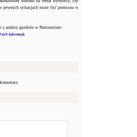
akiekolwiek wnioski na temat wytwórcy, czy
a w pewnych sytuacjach może być pomocna w
i z analizy guzików w Buttonarium.
 tych informacji.
 komentarz.