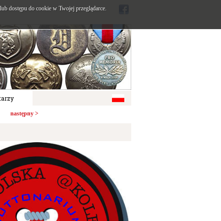
ub dostępu do cookie w Twojej przeglądarce.
arzy
następny >