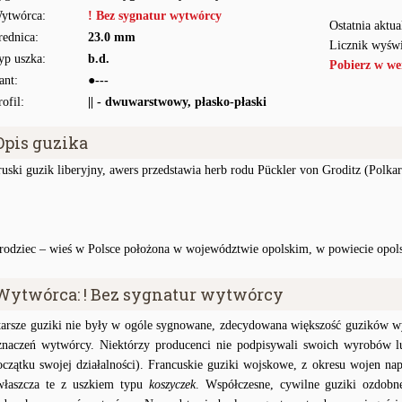
ytwórca:
! Bez sygnatur wytwórcy
Ostatnia aktua
rednica:
23.0 mm
Licznik wyświ
yp uszka:
b.d.
Pobierz w we
ant:
●---
rofil:
|| - dwuwarstwowy, płasko-płaski
Opis guzika
ruski guzik liberyjny, awers przedstawia herb rodu Pückler von Groditz (Polka
rodziec – wieś w Polsce położona w województwie opolskim, w powiecie opol
Wytwórca: ! Bez sygnatur wytwórcy
tarsze guziki nie były w ogóle sygnowane, zdecydowana większość guzików wy
znaczeń wytwórcy. Niektórzy producenci nie podpisywali swoich wyrobów lu
oczątku swojej działalności). Francuskie guziki wojskowe, z okresu wojen na
właszcza te z uszkiem typu
koszyczek
. Współczesne, cywilne guziki ozdobn