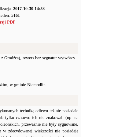
lizacja:
2017-10-30 14:58
etleń:
5161
rsji PDF
r z Grodźca), rewers bez sygnatur wytwórcy.
skim, w gminie Niemodlin.
konanych techniką odlewu też nie posiadała
b tylko czasowo ich nie znakowali (np. na
poleońskich, przeważnie nie były sygnowane,
e w zdecydowanej większości nie posiadają